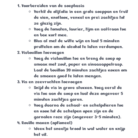
Voorbereiden van de soepbasis
Verhit de olijfolie in een grote soeppan en fruit
de uien, knoflook, venkel en prei zachtjes tot
ze glazig zijn.
Voeg de tomaten, laurier, tijm en saffraan toe
en bak kort mee.
Blus af met de witte wijn en laat 5 minuten
pruttelen om de alcohol te laten verdampen.
Visbouillon toevoegen
Voeg de visbouillon toe en breng de soep op
smaak met zout, peper en sinaasappelrasp.
Laat de bouillon 20 minuten zachtjes koken om
de smaken goed te laten mengen.
Vis en zeevruchten toevoegen
Snijd de vis in grove stukken. Voeg eerst de
vis toe aan de soep en laat deze ongeveer 5
minuten zachtjes garen.
Voeg daarna de schaal- en schelpdieren toe
en kook tot de schelpen open zijn en de
garnalen roze zijn (ongeveer 3-5 minuten).
Rouille maken (optioneel)
Week het sneetje brood in wat water en knijp
het uit.