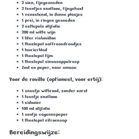
2 uien
, fijngesneden
2 teentjes knoflook
, fijngehakt
1 venkelknol
, in dunne plakjes
1 prei
, in ringen gesneden
2 eetlepels olijfolie
200 ml witte wijn
1 liter visbouillon
1 theelepel saffraandraadjes
1 laurierblad
1 theelepel tijm
1 theelepel sinaasappelrasp
Zout en peper
, naar smaak
Voor de rouille (optioneel, voor erbij):
1 sneetje witbrood
, zonder korst
1 teentje knoflook
1 eidooier
100 ml olijfolie
1 snufje cayennepeper
1 theelepel citroensap
Bereidingswijze: