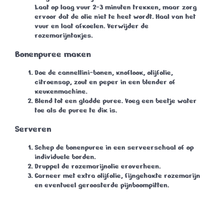
Laat op laag vuur
2-3 minuten
trekken, maar zorg
ervoor dat de olie niet te heet wordt. Haal van het
vuur en laat afkoelen. Verwijder de
rozemarijntakjes.
Bonenpuree maken
Doe de cannellini-bonen, knoflook, olijfolie,
citroensap, zout en peper in een blender of
keukenmachine.
Blend tot een gladde puree. Voeg een beetje water
toe als de puree te dik is.
Serveren
Schep de bonenpuree in een serveerschaal of op
individuele borden.
Druppel de rozemarijnolie eroverheen.
Garneer met extra olijfolie, fijngehakte rozemarijn
en eventueel geroosterde pijnboompitten.