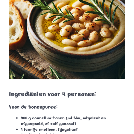
Ingrediënten voor 4 personen:
Voor de bonenpuree:
400 g cannellini-bonen
(uit blik, uitgelekt en
afgespoeld, of zelf gekookt)
1 teentje knoflook
, fijngehakt