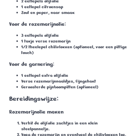
2 eetlepels olijfolie
1 eetlepel citroensap
Zout en peper
, naar smaak
Voor de rozemarijnolie:
3 eetlepels olijfolie
1 takje verse rozemarijn
1/2 theelepel chilivlokken
(optioneel, voor een pittige
touch)
Voor de garnering:
1 eetlepel extra olijfolie
Verse rozemarijnnaaldjes
, fijngehakt
Geroosterde pijnboompitten
(optioneel)
Bereidingswijze:
Rozemarijnolie maken
Verhit de olijfolie zachtjes in een klein
steelpannetje.
Voeg de rozemarijn en eventueel de chilivlokken toe.