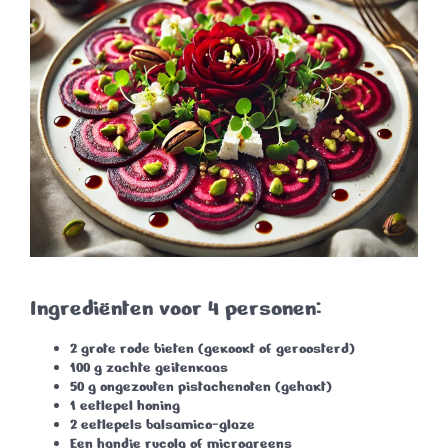
Ingrediënten voor 4 personen:
2 grote rode bieten (gekookt of geroosterd)
100 g zachte geitenkaas
50 g ongezouten pistachenoten (gehakt)
1 eetlepel honing
2 eetlepels balsamico-glaze
Een handje rucola of microgreens