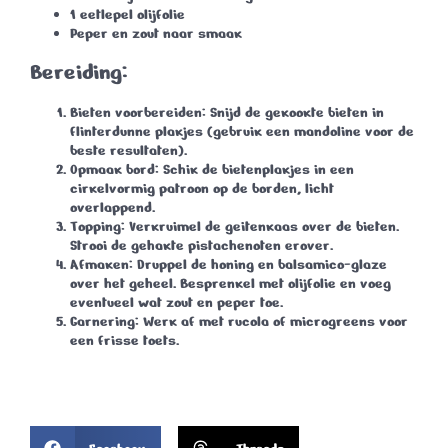
1 eetlepel olijfolie
Peper en zout naar smaak
Bereiding:
Bieten voorbereiden:
Snijd de gekookte bieten in
flinterdunne plakjes (gebruik een mandoline voor de
beste resultaten).
Opmaak bord:
Schik de bietenplakjes in een
cirkelvormig patroon op de borden, licht
overlappend.
Topping:
Verkruimel de geitenkaas over de bieten.
Strooi de gehakte pistachenoten erover.
Afmaken:
Druppel de honing en balsamico-glaze
over het geheel. Besprenkel met olijfolie en voeg
eventueel wat zout en peper toe.
Garnering:
Werk af met rucola of microgreens voor
een frisse toets.