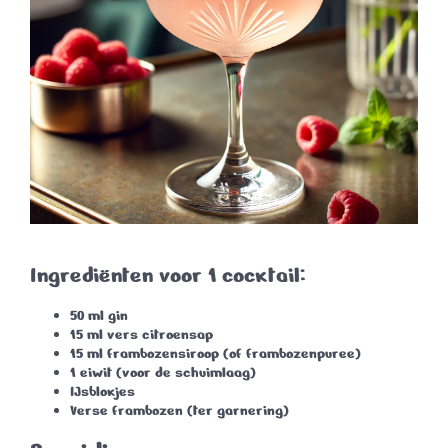
Ingrediënten voor 1 cocktail:
50 ml
gin
15 ml
vers citroensap
15 ml
frambozensiroop
(of frambozenpuree)
1
eiwit
(voor de schuimlaag)
IJsblokjes
Verse frambozen
(ter garnering)