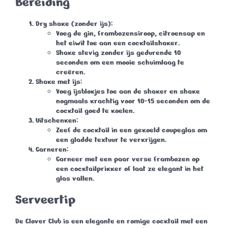
Bereiding
Dry shake (zonder ijs)
:
Voeg de gin, frambozensiroop, citroensap en
het eiwit toe aan een cocktailshaker.
Shake stevig zonder ijs gedurende 10
seconden om een mooie schuimlaag te
creëren.
Shake met ijs
:
Voeg ijsblokjes toe aan de shaker en shake
nogmaals krachtig voor 10-15 seconden om de
cocktail goed te koelen.
Uitschenken
:
Zeef de cocktail in een gekoeld coupeglas om
een gladde textuur te verkrijgen.
Garneren
:
Garneer met een paar verse frambozen op
een cocktailprikker of laat ze elegant in het
glas vallen.
Serveertip
De
Clover Club
is een elegante en romige cocktail met een