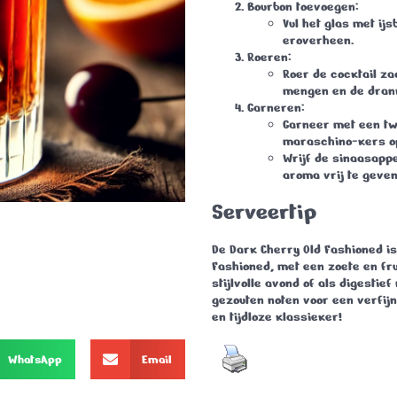
Bourbon toevoegen
:
Vul het glas met ijs
eroverheen.
Roeren
:
Roer de cocktail za
mengen en de drank
Garneren
:
Garneer met een tw
maraschino-kers op
Wrijf de sinaasappe
aroma vrij te geven
Serveertip
De
Dark Cherry Old Fashioned
is
Fashioned, met een zoete en fru
stijlvolle avond of als digestie
gezouten noten voor een verfij
en tijdloze klassieker!
WhatsApp
Email