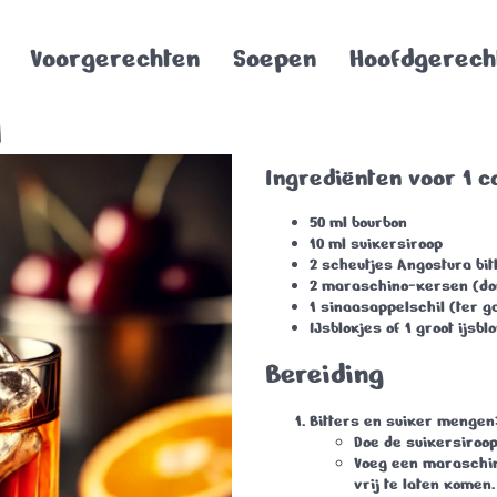
Voorgerechten
Soepen
Hoofdgerech
d
Ingrediënten voor 1 co
50 ml
bourbon
10 ml
suikersiroop
2 scheutjes
Angostura bit
2
maraschino-kersen
(do
1
sinaasappelschil
(ter g
IJsblokjes
of 1 groot ijsbl
Bereiding
Bitters en suiker mengen
Doe de suikersiroop
Voeg een maraschin
vrij te laten komen.