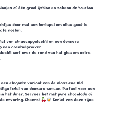
blokjes of één groot ijsblok en schenk de bourbon
chtjes door met een barlepel om alles goed te
 te koelen.
ist van sinaasappelschil en een donkere
 een cocktailprikker.
lschil kort over de rand van het glas om extra
.
 een elegante variant van de klassieke Old
itige twist van donkere kersen. Perfect voor een
f na het diner. Serveer het met pure chocolade of
nde ervaring.
Cheers!
Geniet van deze rijke