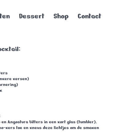
ten
Dessert
Shop
Contact
cktail:
ters
nkere kersen)
arnering)
ok
:
 en Angostura bitters in een kort glas (tumbler).
o-kers toe en kneus deze lichtjes om de smaken