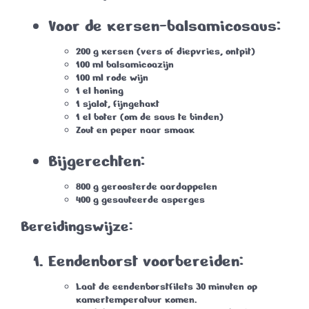
Voor de kersen-balsamicosaus:
200 g kersen (vers of diepvries, ontpit)
100 ml balsamicoazijn
100 ml rode wijn
1 el honing
1 sjalot, fijngehakt
1 el boter (om de saus te binden)
Zout en peper naar smaak
Bijgerechten:
800 g geroosterde aardappelen
400 g gesauteerde asperges
Bereidingswijze:
Eendenborst voorbereiden:
Laat de eendenborstfilets 30 minuten op
kamertemperatuur komen.