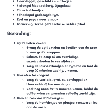
1 aardappel, geschild en in blokjes
1 stengel bleekselderij, fijngehakt
2 laurierblaadjes
1 theelepel gedroogde tijm
Zout en peper naar smaak
Garnering:
Verse peterselie of selderijblad
Bereiding:
Spliterwten koken:
Breng de spliterwten en bouillon aan de kook
in een grote soeppan.
Schuim de soep af om overtollige
onzuiverheden te verwijderen.
Voeg de laurierblaadjes en tijm toe en laat de
soep 30 minuten zachtjes koken.
Groenten toevoegen:
Voeg de wortels, prei, ui, aardappel en
bleekselderij toe aan de pan.
Laat nog eens 30-40 minuten koken, totdat de
spliterwten en groenten volledig zacht zijn.
Ham en rookworst toevoegen:
Voeg de hamblokjes en plakjes rookworst toe
aan de soep.