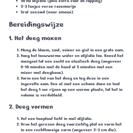
50 ml olijfolie (plus extra voor de topping)
2-3 takjes verse rozemarijn
Grof zeezout (naar smaak)
Bereidingswijze
1.
Het deeg maken
Meng de bloem, zout, suiker en gist in een grote kom.
Voeg het lauwwarme water en olijfolie toe. Kneed het
mengsel tot een zacht en elastisch deeg (ongeveer
8-10 minuten met de hand of 5 minuten met een
mixer met deeghaak).
Vorm een bal van het deeg en leg deze in een
ingevette kom. Dek af met een schone doek en laat
het deeg 1 uur rijzen op een warme plaats, tot het in
volume is verdubbeld.
2.
Deeg vormen
Vet een bakplaat licht in met olijfolie.
Druk het gerezen deeg voorzichtig plat en vorm het
in een rechthoekige vorm (ongeveer 2-3 cm dik).