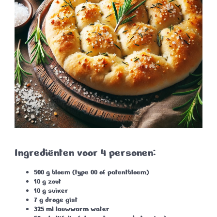
Ingrediënten voor 4 personen:
500 g bloem (type 00 of patentbloem)
10 g zout
10 g suiker
7 g droge gist
325 ml lauwwarm water