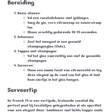
Bereiding
Basis shaken
:
Vul een cocktailshaker met ijsblokjes.
Voeg de gin, vers citroensap en suikersiroop
toe.
Shake krachtig gedurende 10-15 seconden.
Schenken
:
Zeef het mengsel in een gekoeld
champagneglas (flute).
Toppen met champagne
:
Vul het glas voorzichtig aan met de gekoelde
champagne.
Garneren
:
Maak een mooie twist van citroenschil en leg
deze elegant op de rand van het glas of laat
hem sierlijk in het glas hangen.
Serveertip
De
French 75
is een verfijnde, bruisende cocktail die
perfect past bij feestelijke gelegenheden of als aperitief
voor een elegant diner. Combineer met lichte hapjes zoals