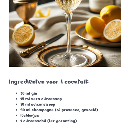
Ingrediënten voor 1 cocktail:
30 ml
gin
15 ml
vers citroensap
10 ml
suikersiroop
90 ml
champagne
(of prosecco, gekoeld)
IJsblokjes
1
citroenschil
(ter garnering)