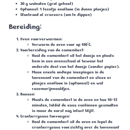
30 g walnoten (grof gehakt)
Optioneel: 1 teentje knoflook (in dunne plakjes)
Stokbrood of crackers (om te dippen)
Bereiding:
Oven voorverwarmen:
Verwarm de oven voor op
180°C
.
Voorbereiding van de camembert:
Haal de camembert uit het doosje en plaats
hem in een ovenschaal of bewaar het
onderste deel van het doosje (zonder papier).
Maak enkele ondiepe inkepingen in de
bovenkant van de camembert en steek er
plakjes knoflook in (optioneel) en wat
rozemarijnnaaldjes.
Bakken:
Plaats de camembert in de oven en bak
10-12
minuten
, totdat de kaas vanbinnen gesmolten
is maar de korst nog intact blijft.
Cranberrysaus toevoegen:
Haal de camembert uit de oven en lepel de
cranberrysaus voorzichtig over de bovenkant