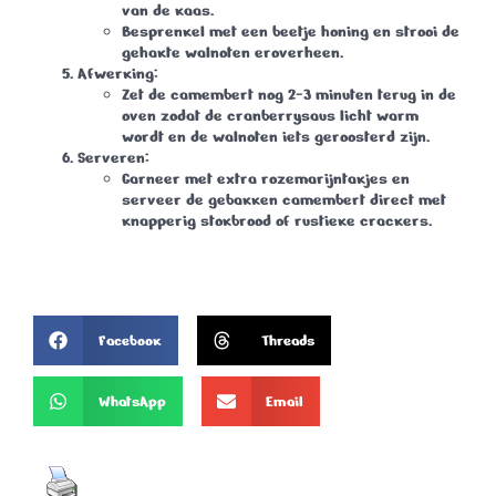
van de kaas.
Besprenkel met een beetje honing en strooi de
gehakte walnoten eroverheen.
Afwerking:
Zet de camembert nog
2-3 minuten terug in de
oven
zodat de cranberrysaus licht warm
wordt en de walnoten iets geroosterd zijn.
Serveren:
Garneer met extra rozemarijntakjes en
serveer de gebakken camembert direct met
knapperig stokbrood of rustieke crackers.
Facebook
Threads
WhatsApp
Email