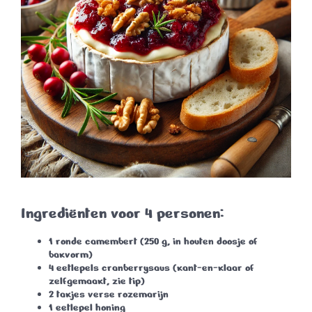
Ingrediënten voor 4 personen:
1 ronde camembert (250 g, in houten doosje of
bakvorm)
4 eetlepels cranberrysaus (kant-en-klaar of
zelfgemaakt, zie tip)
2 takjes verse rozemarijn
1 eetlepel honing