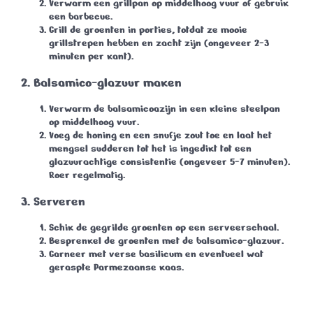
Verwarm een grillpan op middelhoog vuur of gebruik
een barbecue.
Grill de groenten in porties, totdat ze mooie
grillstrepen hebben en zacht zijn (ongeveer
2-3
minuten
per kant).
2. Balsamico-glazuur maken
Verwarm de balsamicoazijn in een kleine steelpan
op middelhoog vuur.
Voeg de honing en een snufje zout toe en laat het
mengsel sudderen tot het is ingedikt tot een
glazuurachtige consistentie (ongeveer
5-7 minuten
).
Roer regelmatig.
3. Serveren
Schik de gegrilde groenten op een serveerschaal.
Besprenkel de groenten met de balsamico-glazuur.
Garneer met verse basilicum en eventueel wat
geraspte Parmezaanse kaas.