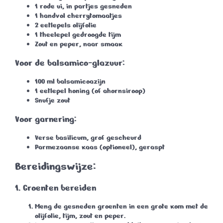
1 rode ui
, in partjes gesneden
1 handvol cherrytomaatjes
2 eetlepels olijfolie
1 theelepel gedroogde tijm
Zout en peper
, naar smaak
Voor de balsamico-glazuur:
100 ml balsamicoazijn
1 eetlepel honing
(of ahornsiroop)
Snufje zout
Voor garnering:
Verse basilicum
, grof gescheurd
Parmezaanse kaas
(optioneel), geraspt
Bereidingswijze:
1. Groenten bereiden
Meng de gesneden groenten in een grote kom met de
olijfolie, tijm, zout en peper.