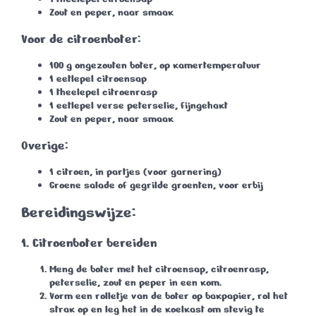
Zout en peper
, naar smaak
Voor de citroenboter:
100 g ongezouten boter
, op kamertemperatuur
1 eetlepel citroensap
1 theelepel citroenrasp
1 eetlepel verse peterselie
, fijngehakt
Zout en peper
, naar smaak
Overige:
1 citroen
, in partjes (voor garnering)
Groene salade of gegrilde groenten
, voor erbij
Bereidingswijze:
1. Citroenboter bereiden
Meng de boter met het citroensap, citroenrasp,
peterselie, zout en peper in een kom.
Vorm een rolletje van de boter op bakpapier, rol het
strak op en leg het in de koelkast om stevig te