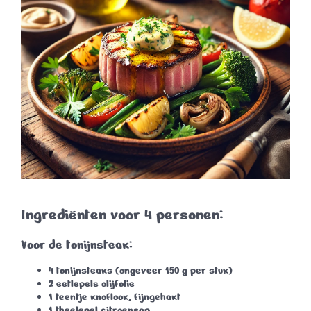
Ingrediënten voor 4 personen:
Voor de tonijnsteak:
4 tonijnsteaks
(ongeveer 150 g per stuk)
2 eetlepels olijfolie
1 teentje knoflook
, fijngehakt
1 theelepel citroensap