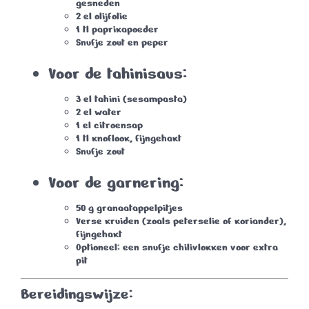
gesneden
2 el olijfolie
1 tl paprikapoeder
Snufje zout en peper
Voor de tahinisaus:
3 el tahini (sesampasta)
2 el water
1 el citroensap
1 tl knoflook, fijngehakt
Snufje zout
Voor de garnering:
50 g granaatappelpitjes
Verse kruiden (zoals peterselie of koriander),
fijngehakt
Optioneel: een snufje chilivlokken voor extra
pit
Bereidingswijze: