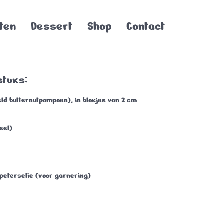
ten
Dessert
Shop
Contact
stuks:
ld butternutpompoen), in blokjes van 2 cm
eel)
 peterselie (voor garnering)