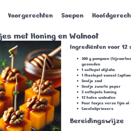
Voorgerechten
Soepen
Hoofdgerech
jes met Honing en Walnoot
Ingrediënten voor 12 
300 g pompoen (bijvoorbee
gesneden
1 eetlepel olijfolie
1 theelepel kaneel (option
Snufje zout
Snufje zwarte peper
2 eetlepels honing
12 halve walnoten
Paar takjes verse tijm of
Cocktailprikkers
Bereidingswijze