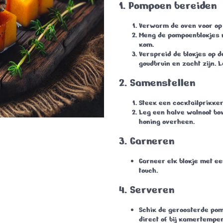
1.
Pompoen bereiden
Verwarm de oven voor op 
Meng de pompoenblokjes me
kom.
Verspreid de blokjes op d
goudbruin en zacht zijn. 
2.
Samenstellen
Steek een cocktailprikker
Leg een halve walnoot bo
honing overheen.
3.
Garneren
Garneer elk blokje met een
touch.
4.
Serveren
Schik de geroosterde po
direct of bij kamertemper