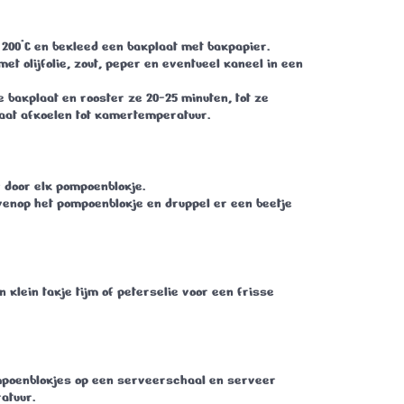
200°C en bekleed een bakplaat met bakpapier.
t olijfolie, zout, peper en eventueel kaneel in een
e bakplaat en rooster ze 20-25 minuten, tot ze
Laat afkoelen tot kamertemperatuur.
 door elk pompoenblokje.
venop het pompoenblokje en druppel er een beetje
 klein takje tijm of peterselie voor een frisse
mpoenblokjes op een serveerschaal en serveer
atuur.