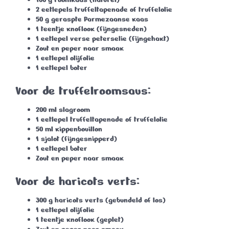
2 eetlepels truffeltapenade of truffelolie
50 g geraspte Parmezaanse kaas
1 teentje knoflook (fijngesneden)
1 eetlepel verse peterselie (fijngehakt)
Zout en peper naar smaak
1 eetlepel olijfolie
1 eetlepel boter
Voor de truffelroomsaus:
200 ml slagroom
1 eetlepel truffeltapenade of truffelolie
50 ml kippenbouillon
1 sjalot (fijngesnipperd)
1 eetlepel boter
Zout en peper naar smaak
Voor de haricots verts:
300 g haricots verts (gebundeld of los)
1 eetlepel olijfolie
1 teentje knoflook (geplet)