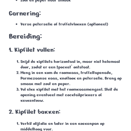
Zout en peper naar smaak
Garnering:
Verse peterselie of truffelvlokken (optioneel)
Bereiding:
1. Kipfilet vullen:
Snijd de kipfilets horizontaal in, maar niet helemaal
door, zodat er een ‘pocket’ ontstaat.
Meng in een kom de roomkaas, truffeltapenade,
Parmezaanse kaas, knoflook en peterselie. Breng op
smaak met zout en peper.
Vul elke kipfilet met het roomkaasmengsel. Sluit de
opening eventueel met cocktailprikkers of
keukentouw.
2. Kipfilet bakken:
Verhit olijfolie en boter in een koekenpan op
middelhoog vuur.