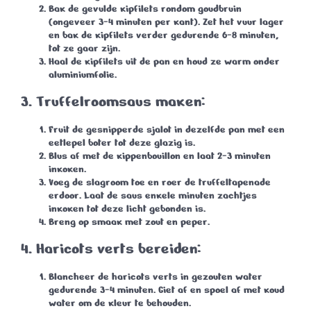
Bak de gevulde kipfilets rondom goudbruin
(ongeveer
3-4 minuten per kant
). Zet het vuur lager
en bak de kipfilets verder gedurende
6-8 minuten
,
tot ze gaar zijn.
Haal de kipfilets uit de pan en houd ze warm onder
aluminiumfolie.
3. Truffelroomsaus maken:
Fruit de gesnipperde sjalot in dezelfde pan met een
eetlepel boter tot deze glazig is.
Blus af met de kippenbouillon en laat
2-3 minuten
inkoken.
Voeg de slagroom toe en roer de truffeltapenade
erdoor. Laat de saus enkele minuten zachtjes
inkoken tot deze licht gebonden is.
Breng op smaak met zout en peper.
4. Haricots verts bereiden:
Blancheer de haricots verts in gezouten water
gedurende
3-4 minuten
. Giet af en spoel af met koud
water om de kleur te behouden.