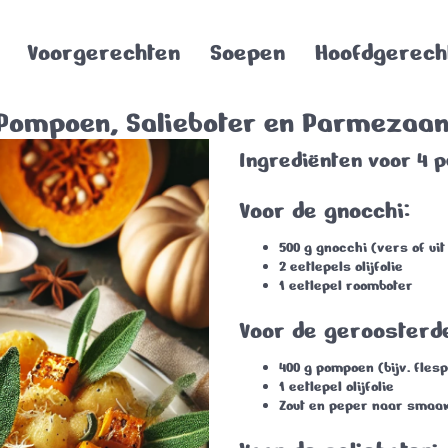
Voorgerechten
Soepen
Hoofdgerech
 Pompoen, Salieboter en Parmezaa
Ingrediënten voor 4 
Voor de gnocchi:
500 g gnocchi (vers of uit
2 eetlepels olijfolie
1 eetlepel roomboter
Voor de geroosterd
400 g pompoen (bijv. fles
1 eetlepel olijfolie
Zout en peper naar smaa