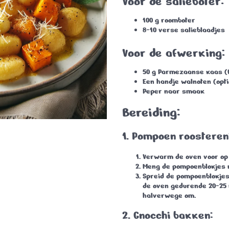
Voor de salieboter:
100 g roomboter
8-10 verse salieblaadjes
Voor de afwerking:
50 g Parmezaanse kaas (f
Een handje walnoten (opti
Peper naar smaak
Bereiding:
1. Pompoen roosteren
Verwarm de oven voor o
Meng de pompoenblokjes me
Spreid de pompoenblokjes 
de oven gedurende
20-25
halverwege om.
2. Gnocchi bakken: