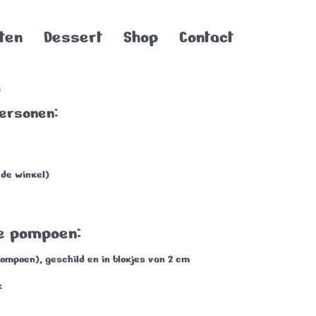
ten
Dessert
Shop
Contact
n
personen:
 de winkel)
e pompoen:
pompoen), geschild en in blokjes van 2 cm
k