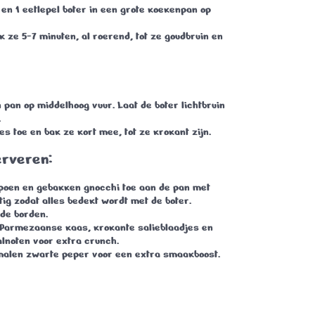
ie en 1 eetlepel boter in een grote koekenpan op
ak ze
5-7 minuten
, al roerend, tot ze goudbruin en
 pan op middelhoog vuur. Laat de boter lichtbruin
.
es toe en bak ze kort mee, tot ze krokant zijn.
erveren:
poen en gebakken gnocchi toe aan de pan met
tig zodat alles bedekt wordt met de boter.
 de borden.
Parmezaanse kaas, krokante salieblaadjes en
lnoten voor extra crunch.
malen zwarte peper voor een extra smaakboost.