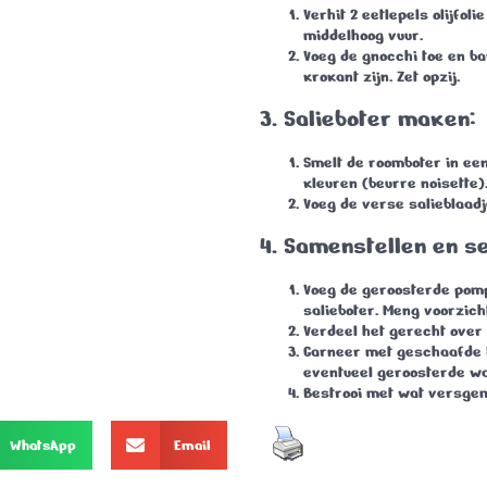
Verhit 2 eetlepels olijfol
middelhoog vuur.
Voeg de gnocchi toe en b
krokant zijn. Zet opzij.
3. Salieboter maken:
Smelt de roomboter in een
kleuren (beurre noisette)
Voeg de verse salieblaadj
4. Samenstellen en s
Voeg de geroosterde pom
salieboter. Meng voorzich
Verdeel het gerecht over
Garneer met geschaafde 
eventueel geroosterde wa
Bestrooi met wat versge
WhatsApp
Email