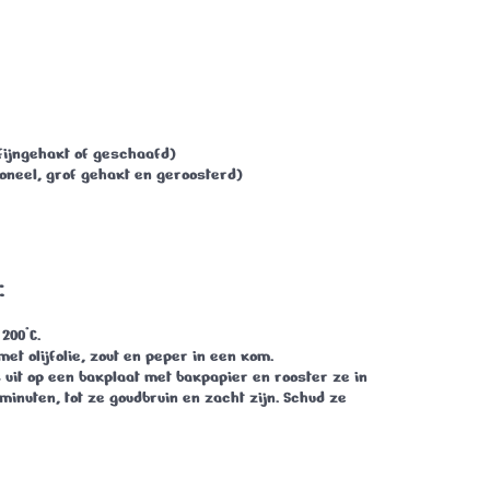
ijngehakt of geschaafd)
oneel, grof gehakt en geroosterd)
:
p
200°C
.
t olijfolie, zout en peper in een kom.
uit op een bakplaat met bakpapier en rooster ze in
 minuten
, tot ze goudbruin en zacht zijn. Schud ze