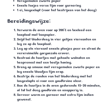
Versgemalen zwarte peper
Enkele takjes verse tijm voor garnering
1 ei, losgeklopt (voor het bestrijken van het deeg)
Bereidingswijze:
Verwarm de oven voor op 200°C en bekleed een
bakplaat met bakpapier.
Snijd het bladerdeeg in vier gelijke vierkanten en
leg ze op de bakplaat.
Leg op elk vierkant enkele plakjes peer en strooi de
verkruimelde gorgonzola erover.
Bestrooi de taartjes met gehakte walnoten en
besprenkel met een beetje honing.
Breng op smaak met versgemalen zwarte peper en
leg enkele blaadjes tijm erop.
Bestrijk de randen van het bladerdeeg met het
losgeklopte ei voor een goudbruine kleur.
Bak de taartjes in de oven gedurende 15-20 minuten,
of tot het deeg goudbruin en knapperig is.
Serveer warm en garneer met extra tijm indien
gewenst.