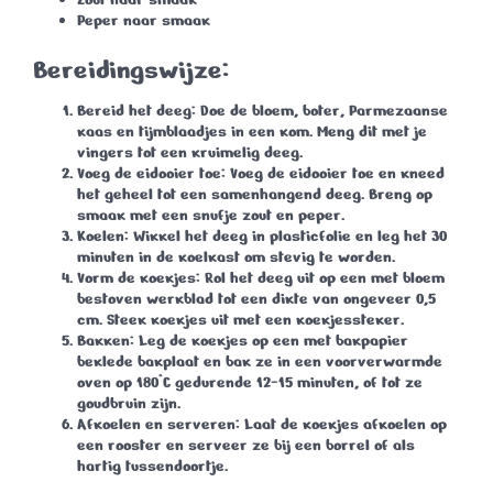
Peper naar smaak
Bereidingswijze:
Bereid het deeg
: Doe de bloem, boter, Parmezaanse
kaas en tijmblaadjes in een kom. Meng dit met je
vingers tot een kruimelig deeg.
Voeg de eidooier toe
: Voeg de eidooier toe en kneed
het geheel tot een samenhangend deeg. Breng op
smaak met een snufje zout en peper.
Koelen
: Wikkel het deeg in plasticfolie en leg het 30
minuten in de koelkast om stevig te worden.
Vorm de koekjes
: Rol het deeg uit op een met bloem
bestoven werkblad tot een dikte van ongeveer 0,5
cm. Steek koekjes uit met een koekjessteker.
Bakken
: Leg de koekjes op een met bakpapier
beklede bakplaat en bak ze in een voorverwarmde
oven op 180°C gedurende 12-15 minuten, of tot ze
goudbruin zijn.
Afkoelen en serveren
: Laat de koekjes afkoelen op
een rooster en serveer ze bij een borrel of als
hartig tussendoortje.