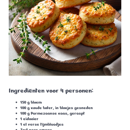
Ingrediënten voor 4 personen:
150 g bloem
100 g koude boter, in blokjes gesneden
100 g Parmezaanse kaas, geraspt
1 eidooier
1 el verse tijmblaadjes
Zout naar smaak