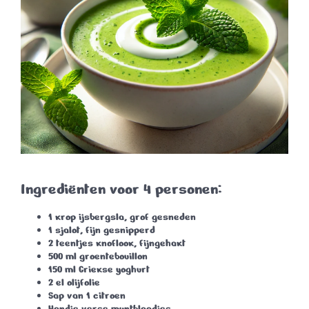
Ingrediënten voor 4 personen:
1 krop ijsbergsla, grof gesneden
1 sjalot, fijn gesnipperd
2 teentjes knoflook, fijngehakt
500 ml groentebouillon
150 ml Griekse yoghurt
2 el olijfolie
Sap van 1 citroen
Handje verse muntblaadjes