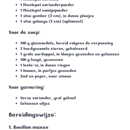
1 theelepel korianderpoeder
1 theelepel komijnpoeder
1 stuk gember (2 cm)
, in dunne plakjes
1 stuk galanga (2 cm)
(optioneel)
Voor de soep:
100 g glasnoedels
, bereid volgens de verpakking
2 hardgekookte eieren
, gehalveerd
1 grote aardappel
, in blokjes gesneden en gebakken
100 g taugé
, gewassen
1 lente-ui
, in dunne ringen
1 limoen
, in partjes gesneden
Zout en peper
, naar smaak
Voor garnering:
Verse koriander
, grof gehakt
Gebakken uitjes
Bereidingswijze:
1. Bouillon maken