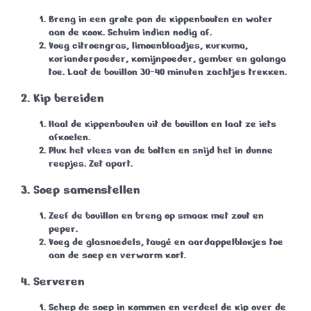
Breng in een grote pan de kippenbouten en water
aan de kook. Schuim indien nodig af.
Voeg citroengras, limoenblaadjes, kurkuma,
korianderpoeder, komijnpoeder, gember en galanga
toe. Laat de bouillon
30-40 minuten
zachtjes trekken.
2. Kip bereiden
Haal de kippenbouten uit de bouillon en laat ze iets
afkoelen.
Pluk het vlees van de botten en snijd het in dunne
reepjes. Zet apart.
3. Soep samenstellen
Zeef de bouillon en breng op smaak met zout en
peper.
Voeg de glasnoedels, taugé en aardappelblokjes toe
aan de soep en verwarm kort.
4. Serveren
Schep de soep in kommen en verdeel de kip over de