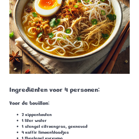
Ingrediënten voor 4 personen:
Voor de bouillon:
2 kippenbouten
1 liter water
1 stengel citroengras
, gekneusd
4 kaffir limoenblaadjes
1 theelepel kurkuma