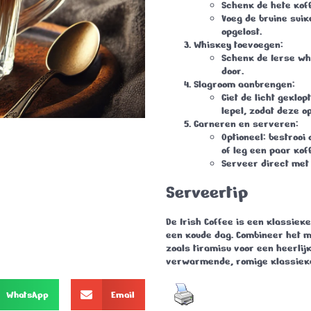
Schenk de hete koffi
Voeg de bruine suike
opgelost.
Whiskey toevoegen
:
Schenk de Ierse whi
door.
Slagroom aanbrengen
:
Giet de licht gekl
lepel, zodat deze op 
Garneren en serveren
:
Optioneel: bestrooi
of leg een paar kof
Serveer direct met 
Serveertip
De
Irish Coffee
is een klassieke
een koude dag. Combineer het m
zoals tiramisu voor een heerlij
verwarmende, romige klassiek
WhatsApp
Email