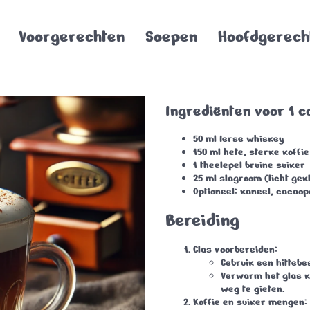
Voorgerechten
Soepen
Hoofdgerech
Ingrediënten voor 1 co
50 ml
Ierse whiskey
150 ml
hete, sterke koffie
1 theelepel
bruine suiker
25 ml
slagroom
(licht gekl
Optioneel:
kaneel
,
cacaop
Bereiding
Glas voorbereiden
:
Gebruik een hittebe
Verwarm het glas ko
weg te gieten.
Koffie en suiker mengen
: