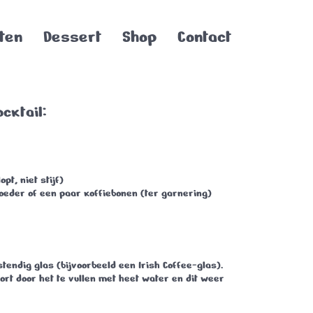
ten
Dessert
Shop
Contact
cktail:
opt, niet stijf)
oeder
of een paar
koffiebonen
(ter garnering)
stendig glas (bijvoorbeeld een Irish Coffee-glas).
rt door het te vullen met heet water en dit weer