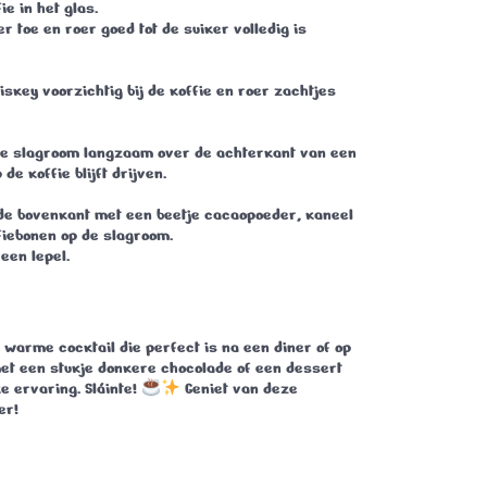
e in het glas.
r toe en roer goed tot de suiker volledig is
skey voorzichtig bij de koffie en roer zachtjes
opte slagroom langzaam over de achterkant van een
de koffie blijft drijven.
 de bovenkant met een beetje cacaopoeder, kaneel
fiebonen op de slagroom.
een lepel.
 warme cocktail die perfect is na een diner of op
et een stukje donkere chocolade of een dessert
ke ervaring.
Sláinte!
Geniet van deze
er!