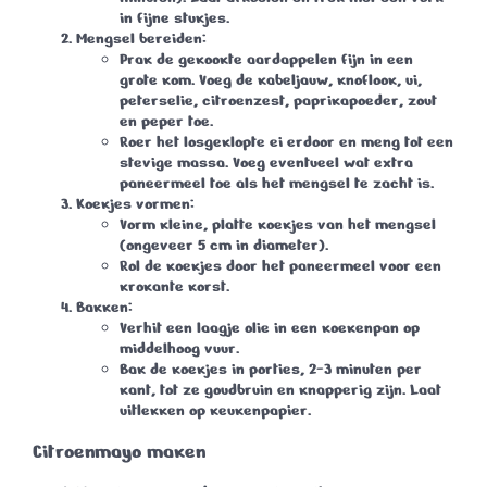
in fijne stukjes.
Mengsel bereiden:
Prak de gekookte aardappelen fijn in een
grote kom. Voeg de kabeljauw, knoflook, ui,
peterselie, citroenzest, paprikapoeder, zout
en peper toe.
Roer het losgeklopte ei erdoor en meng tot een
stevige massa. Voeg eventueel wat extra
paneermeel toe als het mengsel te zacht is.
Koekjes vormen:
Vorm kleine, platte koekjes van het mengsel
(ongeveer 5 cm in diameter).
Rol de koekjes door het paneermeel voor een
krokante korst.
Bakken:
Verhit een laagje olie in een koekenpan op
middelhoog vuur.
Bak de koekjes in porties, 2-3 minuten per
kant, tot ze goudbruin en knapperig zijn. Laat
uitlekken op keukenpapier.
Citroenmayo maken