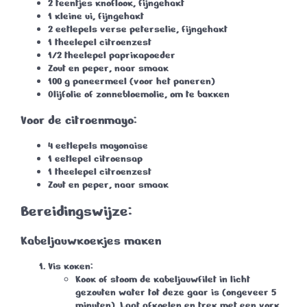
2 teentjes knoflook
, fijngehakt
1 kleine ui
, fijngehakt
2 eetlepels verse peterselie
, fijngehakt
1 theelepel citroenzest
1/2 theelepel paprikapoeder
Zout en peper
, naar smaak
100 g paneermeel
(voor het paneren)
Olijfolie of zonnebloemolie
, om te bakken
Voor de citroenmayo:
4 eetlepels mayonaise
1 eetlepel citroensap
1 theelepel citroenzest
Zout en peper
, naar smaak
Bereidingswijze:
Kabeljauwkoekjes maken
Vis koken:
Kook of stoom de kabeljauwfilet in licht
gezouten water tot deze gaar is (ongeveer 5
minuten). Laat afkoelen en trek met een vork