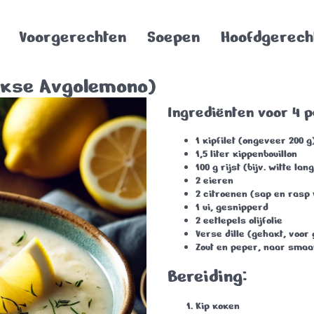
Voorgerechten
Soepen
Hoofdgerech
iekse Avgolemono)
Ingrediënten voor 4 
1 kipfilet
(ongeveer 200 g
1,5 liter kippenbouillon
100 g rijst
(bijv. witte lan
2 eieren
2 citroenen
(sap en rasp 
1 ui
, gesnipperd
2 eetlepels olijfolie
Verse dille
(gehakt, voor 
Zout en peper
, naar smaa
Bereiding:
Kip koken