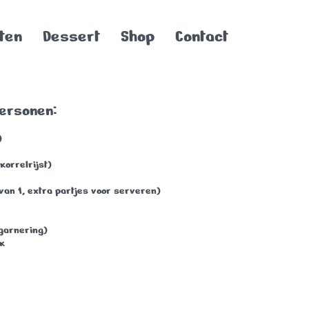
ten
Dessert
Shop
Contact
personen:
)
gkorrelrijst)
van 1, extra partjes voor serveren)
garnering)
k