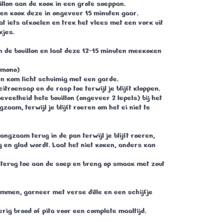
llon aan de kook in een grote soeppan.
e en kook deze in ongeveer
15 minuten
gaar.
aat iets afkoelen en trek het vlees met een vork uit
kjes.
n de bouillon en laat deze
12-15 minuten
meekoken
emono)
en kom licht schuimig met een garde.
itroensap en de rasp toe terwijl je blijft kloppen.
eveelheid hete bouillon (ongeveer 2 lepels) bij het
ngzaam
, terwijl je blijft roeren om het ei niet te
angzaam terug in de pan terwijl je blijft roeren,
g en glad wordt. Laat het
niet koken
, anders kan
 terug toe aan de soep en breng op smaak met zout
ommen, garneer met verse dille en een schijfje
ig brood of pita voor een complete maaltijd.