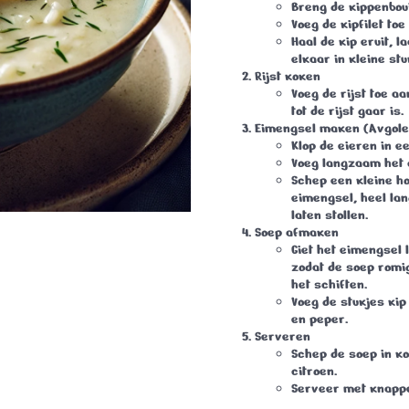
Breng de kippenboui
Voeg de kipfilet to
Haal de kip eruit, l
elkaar in kleine stu
Rijst koken
Voeg de rijst toe aa
tot de rijst gaar is.
Eimengsel maken (Avgol
Klop de eieren in e
Voeg langzaam het c
Schep een kleine ho
eimengsel,
heel la
laten stollen.
Soep afmaken
Giet het eimengsel l
zodat de soep romi
het schiften.
Voeg de stukjes kip
en peper.
Serveren
Schep de soep in k
citroen.
Serveer met knapper