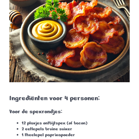
Ingrediënten voor 4 personen:
Voor de spekrondjes:
12 plakjes ontbijtspek
(of bacon)
2 eetlepels bruine suiker
1 theelepel paprikapoeder