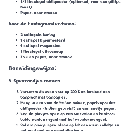
1/2 theelepel chilipoeder
(optioneel, voor een pittige
twist)
Peper
, naar smaak
Voor de honingmosterdsaus:
2 eetlepels honing
1 eetlepel Dijonmosterd
1 eetlepel mayonaise
1 theelepel citroensap
Zout en peper
, naar smaak
Bereidingswijze:
1. Spekrondjes maken
Verwarm de oven voor op
200°C
en bekleed een
bakplaat met bakpapier.
Meng in een kom de bruine suiker, paprikapoeder,
chilipoeder (indien gebruikt) en een snufje peper.
Leg de plakjes spek op een werkvlak en bestrooi
beide kanten royaal met het kruidenmengsel.
Rol elk plakje spek strak op tot een klein rolletje en
zet vast met een cocktailprikker.