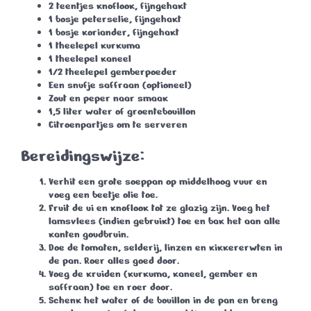
2 teentjes knoflook, fijngehakt
1 bosje peterselie, fijngehakt
1 bosje koriander, fijngehakt
1 theelepel kurkuma
1 theelepel kaneel
1/2 theelepel gemberpoeder
Een snufje saffraan (optioneel)
Zout en peper naar smaak
1,5 liter water of groentebouillon
Citroenpartjes om te serveren
Bereidingswijze:
Verhit een grote soeppan op middelhoog vuur en
voeg een beetje olie toe.
Fruit de ui en knoflook tot ze glazig zijn. Voeg het
lamsvlees (indien gebruikt) toe en bak het aan alle
kanten goudbruin.
Doe de tomaten, selderij, linzen en kikkererwten in
de pan. Roer alles goed door.
Voeg de kruiden (kurkuma, kaneel, gember en
saffraan) toe en roer door.
Schenk het water of de bouillon in de pan en breng