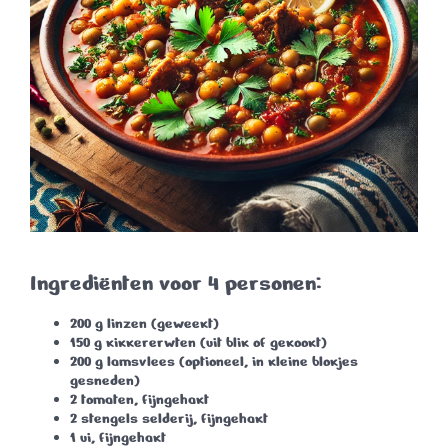
Ingrediënten voor 4 personen:
200 g linzen (geweekt)
150 g kikkererwten (uit blik of gekookt)
200 g lamsvlees (optioneel, in kleine blokjes
gesneden)
2 tomaten, fijngehakt
2 stengels selderij, fijngehakt
1 ui, fijngehakt