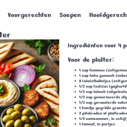
Voorgerechten
Soepen
Hoofdgerech
ter
Ingrediënten voor 4 
Voor de platter
:
1 kop hummus (zelfgemaa
1 kop baba ganoush (aube
8 falafelballetjes (zelfg
1/2 kop tzatziki (yoghurtd
1/2 kop labneh (uitgelekt
1/2 kop gemarineerde oli
1/2 kop geroosterde note
1 handje gegrilde groente
2 pitabroden of platbrode
1/2 komkommer, in schijf
1 tomaat, in partjes