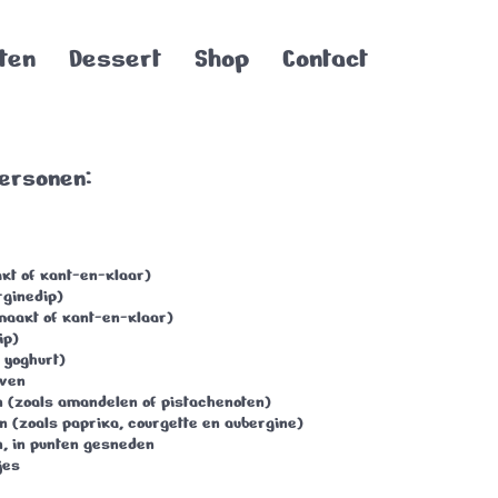
ten
Dessert
Shop
Contact
personen:
kt of kant-en-klaar)
rginedip)
emaakt of kant-en-klaar)
ip)
e yoghurt)
jven
n (zoals amandelen of pistachenoten)
n (zoals paprika, courgette en aubergine)
n, in punten gesneden
jes