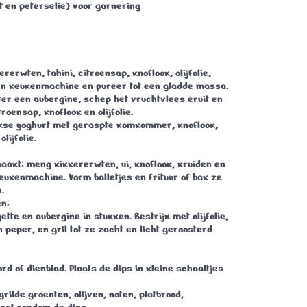
t en peterselie) voor garnering
ererwten, tahini, citroensap, knoflook, olijfolie,
een keukenmachine en pureer tot een gladde massa.
ter een aubergine, schep het vruchtvlees eruit en
roensap, knoflook en olijfolie.
ekse yoghurt met geraspte komkommer, knoflook,
olijfolie.
 maakt: meng kikkererwten, ui, knoflook, kruiden en
eukenmachine. Vorm balletjes en frituur of bak ze
.
en
:
ette en aubergine in stukken. Bestrijk met olijfolie,
n peper, en gril tot ze zacht en licht geroosterd
rd of dienblad. Plaats de dips in kleine schaaltjes
grilde groenten, olijven, noten, platbrood,