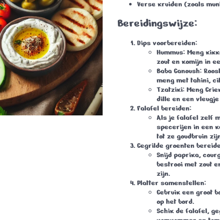
Verse kruiden (zoals mun
Bereidingswijze
:
Dips voorbereiden
:
Hummus
: Meng kikk
zout en komijn in 
Baba Ganoush
: Roos
meng met tahini, cit
Tzatziki
: Meng Gri
dille en een vleugje 
Falafel bereiden
:
Als je falafel zelf
specerijen in een k
tot ze goudbruin zijn
Gegrilde groenten bereid
Snijd paprika, courg
bestrooi met zout e
zijn.
Platter samenstellen
:
Gebruik een groot bo
op het bord.
Schik de falafel, ge