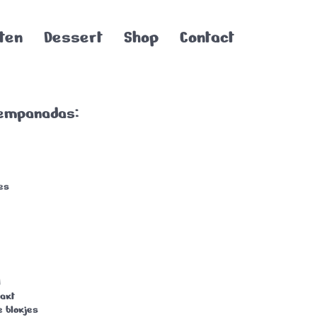
ten
Dessert
Shop
Contact
 empanadas:
jes
d
hakt
e blokjes