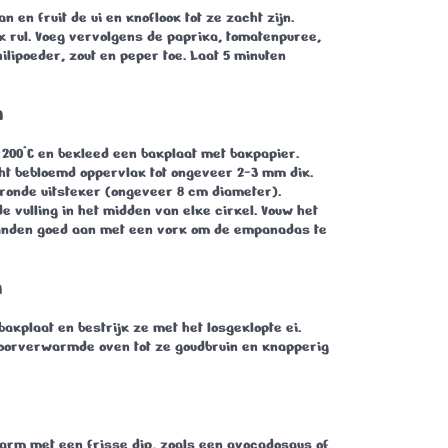
pan en fruit de ui en knoflook tot ze zacht zijn.
k rul. Voeg vervolgens de paprika, tomatenpuree,
ilipoeder, zout en peper toe. Laat 5 minuten
n
200°C en bekleed een bakplaat met bakpapier.
icht bebloemd oppervlak tot ongeveer 2-3 mm dik.
 ronde uitsteker (ongeveer 8 cm diameter).
e vulling in het midden van elke cirkel. Vouw het
randen goed aan met een vork om de empanadas te
n
kplaat en bestrijk ze met het losgeklopte ei.
voorverwarmde oven tot ze goudbruin en knapperig
rm met een frisse dip, zoals een avocadosaus of