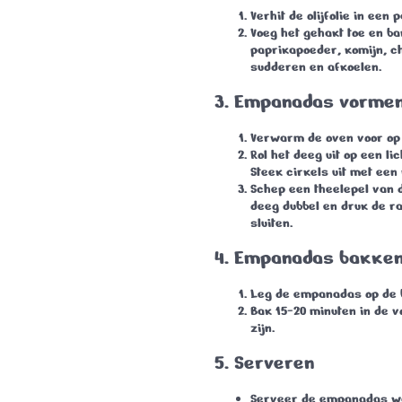
Verhit de olijfolie in een 
Voeg het gehakt toe en ba
paprikapoeder, komijn, ch
sudderen en afkoelen.
3.
Empanadas vorme
Verwarm de oven voor op 
Rol het deeg uit op een l
Steek cirkels uit met een
Schep een theelepel van d
deeg dubbel en druk de 
sluiten.
4.
Empanadas bakke
Leg de empanadas op de ba
Bak 15-20 minuten in de 
zijn.
5.
Serveren
Serveer de empanadas wa