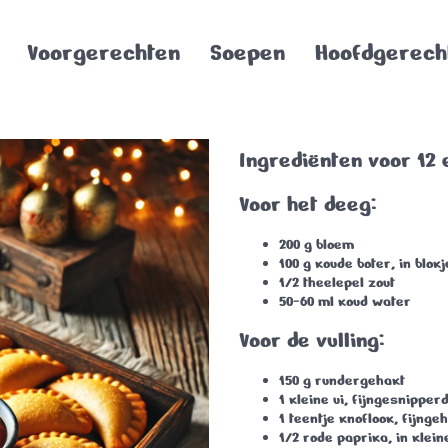
Voorgerechten
Soepen
Hoofdgerech
Ingrediënten voor 12
Voor het deeg:
200 g bloem
100 g koude boter, in blok
1/2 theelepel zout
50-60 ml koud water
Voor de vulling:
150 g rundergehakt
1 kleine ui, fijngesnipper
1 teentje knoflook, fijnge
1/2 rode paprika, in klein