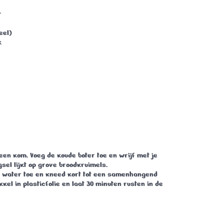
r
eel)
k
een kom. Voeg de koude boter toe en wrijf met je
sel lijkt op grove broodkruimels.
de water toe en kneed kort tot een samenhangend
kkel in plasticfolie en laat 30 minuten rusten in de