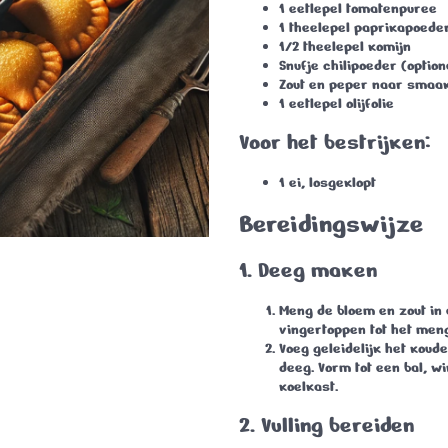
1 eetlepel tomatenpuree
1 theelepel paprikapoede
1/2 theelepel komijn
Snufje chilipoeder (option
Zout en peper naar smaa
1 eetlepel olijfolie
Voor het bestrijken:
1 ei, losgeklopt
Bereidingswijze
1.
Deeg maken
Meng de bloem en zout in 
vingertoppen tot het meng
Voeg geleidelijk het kou
deeg. Vorm tot een bal, wi
koelkast.
2.
Vulling bereiden