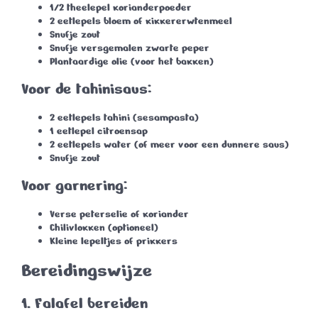
1/2 theelepel korianderpoeder
2 eetlepels bloem of kikkererwtenmeel
Snufje zout
Snufje versgemalen zwarte peper
Plantaardige olie (voor het bakken)
Voor de tahinisaus:
2 eetlepels tahini (sesampasta)
1 eetlepel citroensap
2 eetlepels water (of meer voor een dunnere saus)
Snufje zout
Voor garnering:
Verse peterselie of koriander
Chilivlokken (optioneel)
Kleine lepeltjes of prikkers
Bereidingswijze
1.
Falafel bereiden