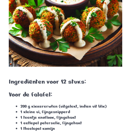
Ingrediënten voor 12 stuks:
Voor de falafel:
200 g kikkererwten (uitgelekt, indien uit blik)
1 kleine ui, fijngesnipperd
1 teentje knoflook, fijngehakt
1 eetlepel peterselie, fijngehakt
1 theelepel komijn