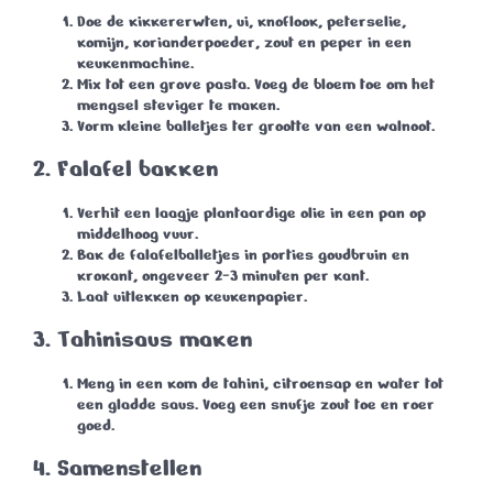
Doe de kikkererwten, ui, knoflook, peterselie,
komijn, korianderpoeder, zout en peper in een
keukenmachine.
Mix tot een grove pasta. Voeg de bloem toe om het
mengsel steviger te maken.
Vorm kleine balletjes ter grootte van een walnoot.
2.
Falafel bakken
Verhit een laagje plantaardige olie in een pan op
middelhoog vuur.
Bak de falafelballetjes in porties goudbruin en
krokant, ongeveer 2-3 minuten per kant.
Laat uitlekken op keukenpapier.
3.
Tahinisaus maken
Meng in een kom de tahini, citroensap en water tot
een gladde saus. Voeg een snufje zout toe en roer
goed.
4.
Samenstellen