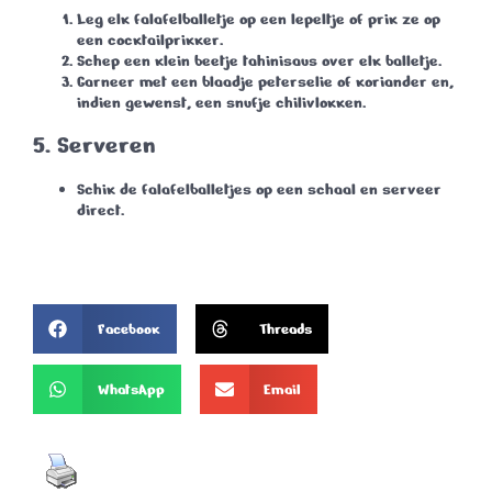
Leg elk falafelballetje op een lepeltje of prik ze op
een cocktailprikker.
Schep een klein beetje tahinisaus over elk balletje.
Garneer met een blaadje peterselie of koriander en,
indien gewenst, een snufje chilivlokken.
5.
Serveren
Schik de falafelballetjes op een schaal en serveer
direct.
Facebook
Threads
WhatsApp
Email