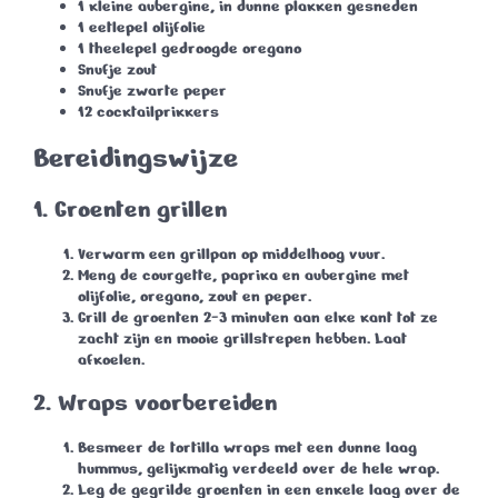
1 kleine aubergine, in dunne plakken gesneden
1 eetlepel olijfolie
1 theelepel gedroogde oregano
Snufje zout
Snufje zwarte peper
12 cocktailprikkers
Bereidingswijze
1.
Groenten grillen
Verwarm een grillpan op middelhoog vuur.
Meng de courgette, paprika en aubergine met
olijfolie, oregano, zout en peper.
Grill de groenten 2-3 minuten aan elke kant tot ze
zacht zijn en mooie grillstrepen hebben. Laat
afkoelen.
2.
Wraps voorbereiden
Besmeer de tortilla wraps met een dunne laag
hummus, gelijkmatig verdeeld over de hele wrap.
Leg de gegrilde groenten in een enkele laag over de