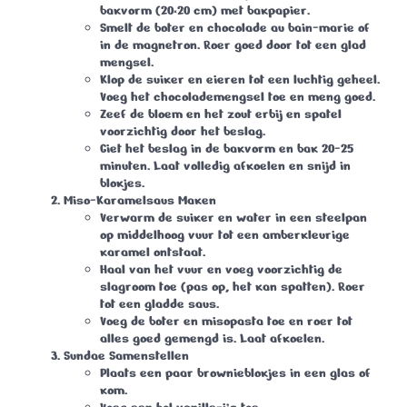
bakvorm (20×20 cm) met bakpapier.
Smelt de boter en chocolade au bain-marie of
in de magnetron. Roer goed door tot een glad
mengsel.
Klop de suiker en eieren tot een luchtig geheel.
Voeg het chocolademengsel toe en meng goed.
Zeef de bloem en het zout erbij en spatel
voorzichtig door het beslag.
Giet het beslag in de bakvorm en bak 20-25
minuten. Laat volledig afkoelen en snijd in
blokjes.
Miso-Karamelsaus Maken
Verwarm de suiker en water in een steelpan
op middelhoog vuur tot een amberkleurige
karamel ontstaat.
Haal van het vuur en voeg voorzichtig de
slagroom toe (pas op, het kan spatten). Roer
tot een gladde saus.
Voeg de boter en misopasta toe en roer tot
alles goed gemengd is. Laat afkoelen.
Sundae Samenstellen
Plaats een paar brownieblokjes in een glas of
kom.