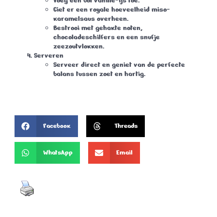
Voeg een bol vanille-ijs toe.
Giet er een royale hoeveelheid miso-
karamelsaus overheen.
Bestrooi met gehakte noten,
chocoladeschilfers en een snufje
zeezoutvlokken.
Serveren
Serveer direct en geniet van de perfecte
balans tussen zoet en hartig.
Facebook
Threads
WhatsApp
Email