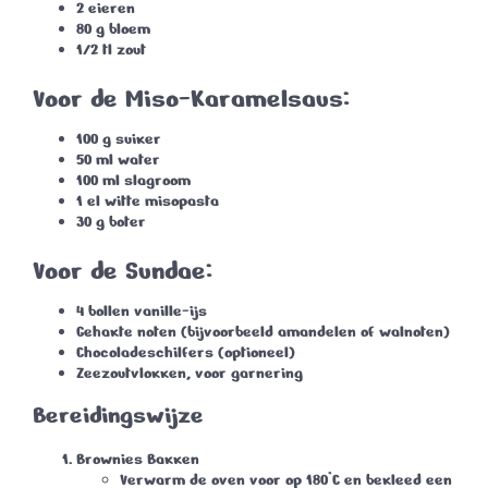
2 eieren
80 g bloem
1/2 tl zout
Voor de Miso-Karamelsaus:
100 g suiker
50 ml water
100 ml slagroom
1 el witte misopasta
30 g boter
Voor de Sundae:
4 bollen vanille-ijs
Gehakte noten (bijvoorbeeld amandelen of walnoten)
Chocoladeschilfers (optioneel)
Zeezoutvlokken, voor garnering
Bereidingswijze
Brownies Bakken
Verwarm de oven voor op 180°C en bekleed een