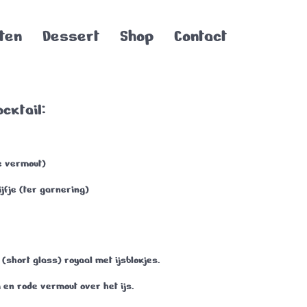
ten
Dessert
Shop
Contact
cktail:
e vermout)
jfje (ter garnering)
 (short glass) royaal met ijsblokjes.
i en rode vermout over het ijs.