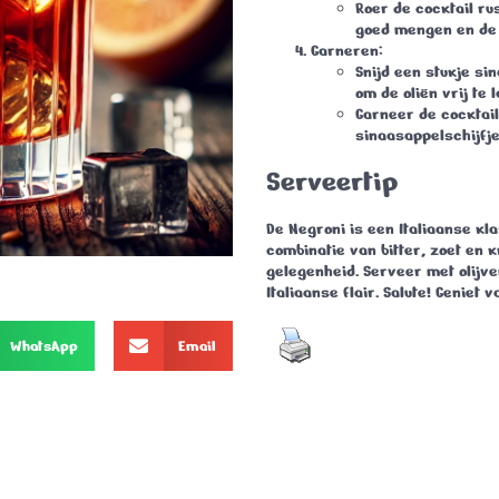
Roer de cocktail ru
goed mengen en de 
Garneren
:
Snijd een stukje sin
om de oliën vrij te 
Garneer de cocktail
sinaasappelschijfje
Serveertip
De Negroni is een Italiaanse kla
combinatie van bitter, zoet en k
gelegenheid. Serveer met olijv
Italiaanse flair.
Salute!
Geniet v
WhatsApp
Email