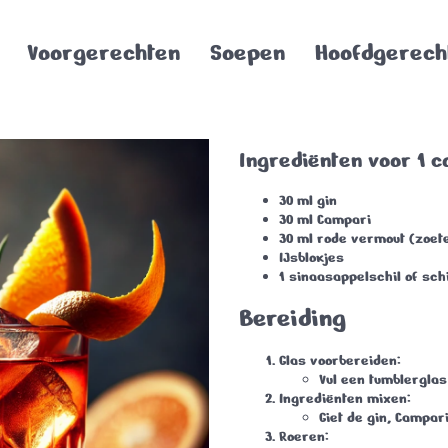
Voorgerechten
Soepen
Hoofdgerech
Ingrediënten voor 1 co
30 ml
gin
30 ml
Campari
30 ml
rode vermout
(zoet
IJsblokjes
1
sinaasappelschil
of schi
Bereiding
Glas voorbereiden
:
Vul een tumblerglas
Ingrediënten mixen
:
Giet de gin, Campar
Roeren
: