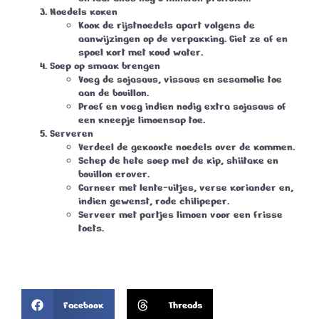
Noedels koken
Kook de rijstnoedels apart volgens de
aanwijzingen op de verpakking. Giet ze af en
spoel kort met koud water.
Soep op smaak brengen
Voeg de sojasaus, vissaus en sesamolie toe
aan de bouillon.
Proef en voeg indien nodig extra sojasaus of
een kneepje limoensap toe.
Serveren
Verdeel de gekookte noedels over de kommen.
Schep de hete soep met de kip, shiitake en
bouillon erover.
Garneer met lente-uitjes, verse koriander en,
indien gewenst, rode chilipeper.
Serveer met partjes limoen voor een frisse
toets.
Facebook
Threads