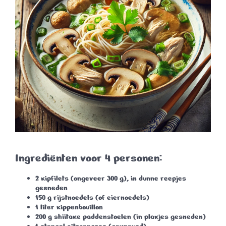
Ingrediënten voor 4 personen:
2 kipfilets
(ongeveer 300 g), in dunne reepjes
gesneden
150 g rijstnoedels
(of eiernoedels)
1 liter kippenbouillon
200 g shiitake paddenstoelen
(in plakjes gesneden)