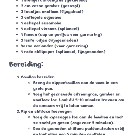
1 stengel citroengras
(gekneusd)
2 cm verse gember
(geraspt)
2 teentjes knoflook
(fijngehakt)
2 eetlepels sojasaus
1 eetlepel sesamolie
1 eetlepel vissaus
(optioneel)
1 limoen
(sap en partjes voor garnering)
2 lente-uitjes
(fijngesneden)
Verse koriander
(voor garnering)
1 rode chilipeper
(optioneel, fijngesneden)
Bereiding:
Bouillon bereiden
Breng de kippenbouillon aan de kook in een
grote pan.
Voeg het gekneusde citroengras, gember en
knoflook toe. Laat dit
5-10 minuten
trekken om
de smaken vrij te laten komen.
Kip en shiitake toevoegen
Voeg de kipreepjes toe aan de bouillon en laat
ze zachtjes garen (ongeveer
5 minuten
).
Doe de gesneden shiitake paddenstoelen erbij
en laat alles nog
5 minuten
pruttelen.