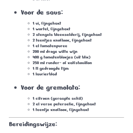
Voor de saus:
1 ui, fijngehakt
1 wortel, fijngehakt
2 stengels bleekselderij, fijngehakt
2 teentjes knoflook, fijngehakt
1 el tomatenpuree
200 ml droge witte wijn
400 g tomatenblokjes (uit blik)
250 ml runder- of kalfsbouillon
1 tl gedroogde tijm
1 laurierblad
Voor de gremolata:
1 citroen (geraspte schil)
2 el verse peterselie, fijngehakt
1 teentje knoflook, fijngehakt
Bereidingswijze: