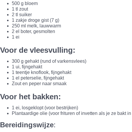
500 g bloem
1 tl zout
2 tl suiker
1 zakje droge gist (7 g)
250 ml melk, lauwwarm
2 el boter, gesmolten
1 ei
Voor de vleesvulling
:
300 g gehakt (rund of varkensvlees)
1 ui, fijngehakt
1 teentje knoflook, fijngehakt
1 el peterselie, fijngehakt
Zout en peper naar smaak
Voor het bakken
:
1 ei, losgeklopt (voor bestrijken)
Plantaardige olie (voor frituren of invetten als je ze bakt i
Bereidingswijze
: