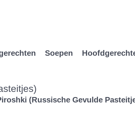
gerechten
Soepen
Hoofdgerecht
steitjes)