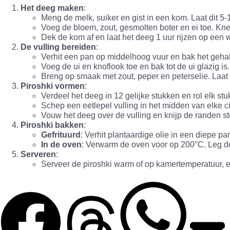
Het deeg maken
:
Meng de melk, suiker en gist in een kom. Laat dit 5-
Voeg de bloem, zout, gesmolten boter en ei toe. Kn
Dek de kom af en laat het deeg 1 uur rijzen op een w
De vulling bereiden
:
Verhit een pan op middelhoog vuur en bak het gehakt
Voeg de ui en knoflook toe en bak tot de ui glazig is.
Breng op smaak met zout, peper en peterselie. Laat 
Piroshki vormen
:
Verdeel het deeg in 12 gelijke stukken en rol elk stuk 
Schep een eetlepel vulling in het midden van elke ci
Vouw het deeg over de vulling en knijp de randen st
Piroshki bakken
:
Gefrituurd
: Verhit plantaardige olie in een diepe pa
In de oven
: Verwarm de oven voor op 200°C. Leg de 
Serveren
:
Serveer de piroshki warm of op kamertemperatuur, 