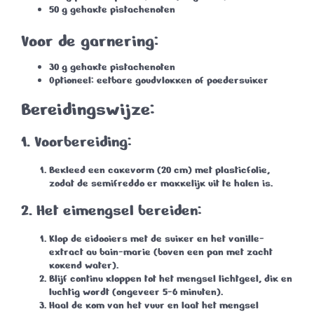
50 g
gehakte pistachenoten
Voor de garnering:
30 g
gehakte pistachenoten
Optioneel: eetbare goudvlokken of poedersuiker
Bereidingswijze:
1. Voorbereiding:
Bekleed een cakevorm (20 cm) met plasticfolie,
zodat de semifreddo er makkelijk uit te halen is.
2. Het eimengsel bereiden:
Klop de eidooiers met de suiker en het vanille-
extract au bain-marie (boven een pan met zacht
kokend water).
Blijf continu kloppen tot het mengsel lichtgeel, dik en
luchtig wordt (ongeveer
5-6 minuten
).
Haal de kom van het vuur en laat het mengsel