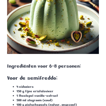
Ingrediënten voor 6-8 personen:
Voor de semifreddo:
4 eidooiers
150 g
fijne kristalsuiker
1 theelepel
vanille-extract
500 ml
slagroom (koud)
100 g
pistachepasta (natuur, ongezoet)