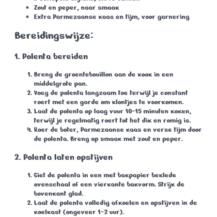
Zout en peper
, naar smaak
Extra Parmezaanse kaas en tijm
, voor garnering
Bereidingswijze:
1. Polenta bereiden
Breng de groentebouillon aan de kook in een
middelgrote pan.
Voeg de polenta langzaam toe terwijl je constant
roert met een garde om klontjes te voorkomen.
Laat de polenta op laag vuur
10-15 minuten
koken,
terwijl je regelmatig roert tot het dik en romig is.
Roer de boter, Parmezaanse kaas en verse tijm door
de polenta. Breng op smaak met zout en peper.
2. Polenta laten opstijven
Giet de polenta in een met bakpapier beklede
ovenschaal of een vierkante bakvorm. Strijk de
bovenkant glad.
Laat de polenta volledig afkoelen en opstijven in de
koelkast (ongeveer
1-2 uur
).