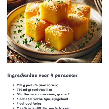
Ingrediënten voor 4 personen:
200 g polenta (maïsgries)
750 ml groentebouillon
50 g Parmezaanse kaas
, geraspt
1 eetlepel verse tijm
, fijngehakt
1 eetlepel boter
2 eetlepels olijfolie
, om te bakken