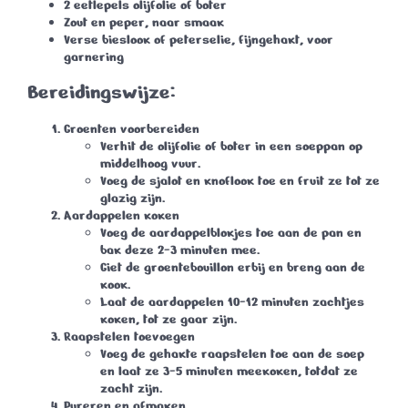
2 eetlepels olijfolie of boter
Zout en peper
, naar smaak
Verse bieslook of peterselie
, fijngehakt, voor
garnering
Bereidingswijze:
Groenten voorbereiden
Verhit de olijfolie of boter in een soeppan op
middelhoog vuur.
Voeg de sjalot en knoflook toe en fruit ze tot ze
glazig zijn.
Aardappelen koken
Voeg de aardappelblokjes toe aan de pan en
bak deze 2-3 minuten mee.
Giet de groentebouillon erbij en breng aan de
kook.
Laat de aardappelen 10-12 minuten zachtjes
koken, tot ze gaar zijn.
Raapstelen toevoegen
Voeg de gehakte raapstelen toe aan de soep
en laat ze 3-5 minuten meekoken, totdat ze
zacht zijn.
Pureren en afmaken