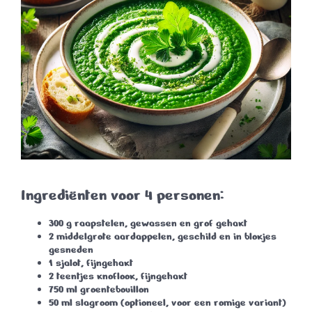
Ingrediënten voor 4 personen:
300 g raapstelen
, gewassen en grof gehakt
2 middelgrote aardappelen
, geschild en in blokjes
gesneden
1 sjalot
, fijngehakt
2 teentjes knoflook
, fijngehakt
750 ml groentebouillon
50 ml slagroom
(optioneel, voor een romige variant)