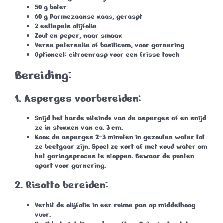
50 g boter
60 g Parmezaanse kaas
, geraspt
2 eetlepels olijfolie
Zout en peper
, naar smaak
Verse peterselie
of basilicum, voor garnering
Optioneel:
citroenrasp voor een frisse touch
Bereiding:
1.
Asperges voorbereiden:
Snijd het harde uiteinde van de asperges af en snijd
ze in stukken van ca. 3 cm.
Kook de asperges
2-3 minuten
in gezouten water tot
ze beetgaar zijn. Spoel ze kort af met koud water om
het garingsproces te stoppen. Bewaar de punten
apart voor garnering.
2.
Risotto bereiden:
Verhit de olijfolie in een ruime pan op middelhoog
vuur.