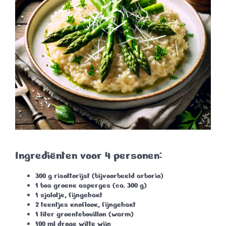
Ingrediënten voor 4 personen:
300 g risottorijst
(bijvoorbeeld arborio)
1 bos groene asperges
(ca. 300 g)
1 sjalotje
, fijngehakt
2 teentjes knoflook
, fijngehakt
1 liter groentebouillon
(warm)
100 ml droge witte wijn