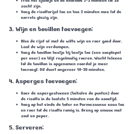
Fruit het sjalotje en de knoflook
2-3 minuten
tot ze
zacht zijn.
Voeg de risottorijst toe en bak
2 minuten
mee tot de
korrels glazig zijn.
3.
Wijn en bouillon toevoegen:
Blus de rijst af met de witte wijn en roer goed door.
Laat de wijn verdampen.
Voeg de bouillon beetje bij beetje toe (een soeplepel
per keer) en blijf regelmatig roeren. Wacht telkens
tot de bouillon is opgenomen voordat je meer
toevoegt. Dit duurt ongeveer
18-20 minuten
.
4.
Asperges toevoegen:
Roer de aspergestukken (behalve de punten) door
de risotto in de laatste
5 minuten
van de kooktijd.
Voeg op het einde de boter en Parmezaanse kaas toe
en roer tot de risotto romig is. Breng op smaak met
zout en peper.
5.
Serveren: