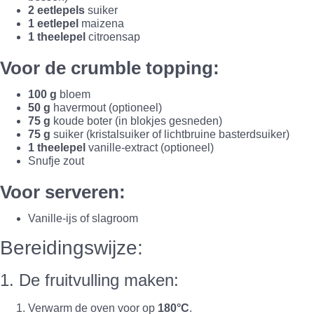
2 eetlepels
suiker
1 eetlepel
maizena
1 theelepel
citroensap
Voor de crumble topping:
100 g
bloem
50 g
havermout (optioneel)
75 g
koude boter (in blokjes gesneden)
75 g
suiker (kristalsuiker of lichtbruine basterdsuiker)
1 theelepel
vanille-extract (optioneel)
Snufje zout
Voor serveren:
Vanille-ijs of slagroom
Bereidingswijze:
1. De fruitvulling maken:
Verwarm de oven voor op
180°C
.