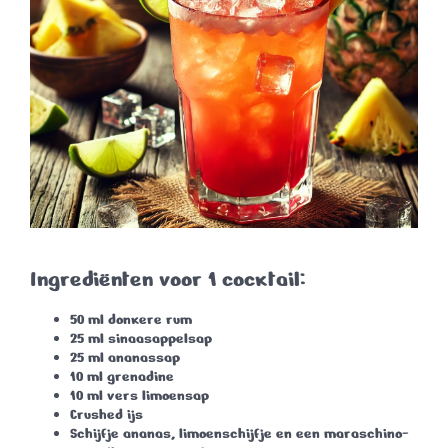
Ingrediënten voor 1 cocktail:
50 ml
donkere rum
25 ml
sinaasappelsap
25 ml
ananassap
10 ml
grenadine
10 ml
vers limoensap
Crushed ijs
Schijfje ananas
,
limoenschijfje
en een
maraschino-