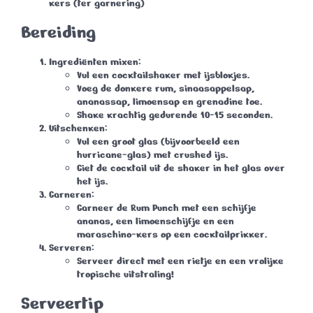
kers
(ter garnering)
Bereiding
Ingrediënten mixen
:
Vul een cocktailshaker met ijsblokjes.
Voeg de donkere rum, sinaasappelsap,
ananassap, limoensap en grenadine toe.
Shake krachtig gedurende 10-15 seconden.
Uitschenken
:
Vul een groot glas (bijvoorbeeld een
hurricane-glas) met crushed ijs.
Giet de cocktail uit de shaker in het glas over
het ijs.
Garneren
:
Garneer de Rum Punch met een schijfje
ananas, een limoenschijfje en een
maraschino-kers op een cocktailprikker.
Serveren
:
Serveer direct met een rietje en een vrolijke
tropische uitstraling!
Serveertip