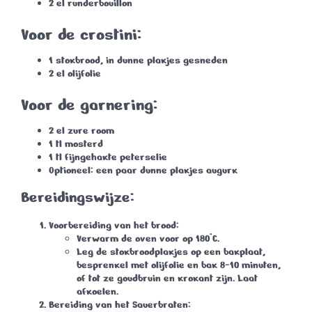
2 el runderbouillon
Voor de crostini
:
1 stokbrood, in dunne plakjes gesneden
2 el olijfolie
Voor de garnering
:
2 el zure room
1 tl mosterd
1 tl fijngehakte peterselie
Optioneel: een paar dunne plakjes augurk
Bereidingswijze
:
Voorbereiding van het brood
:
Verwarm de oven voor op 180°C.
Leg de stokbroodplakjes op een bakplaat,
besprenkel met olijfolie en bak 8-10 minuten,
of tot ze goudbruin en krokant zijn. Laat
afkoelen.
Bereiding van het Sauerbraten
: