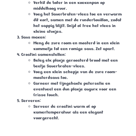
Verhit de boter in een koekenpan op
middelhoog vuur.
Voeg het Sauerbraten-vlees toe en verwarm
dit kort, samen met de runderbouillon, zodat
het sappig blijft. Snijd of trek het vlees in
kleine stukjes.
Saus maken
:
Meng de zure room en mosterd in een klein
kommetje tot een romige saus. Zet apart.
Crostini samenstellen
:
Beleg elk plakje geroosterd brood met een
beetje Sauerbraten-vlees.
Voeg een klein schepje van de zure room-
mosterdsaus toe.
Garneer met fijngehakte peterselie en
eventueel een dun plakje augurk voor een
frisse touch.
Serveren
:
Serveer de crostini warm of op
kamertemperatuur als een elegant
voorgerecht.