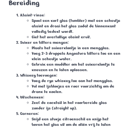
Bereiding
Absint-rinse
:
Spoel een kort glas (tumbler) met een scheutje
absint en draai het glas zodat de binnenkant
volledig bedekt wordt.
Giet het overtollige absint eruit.
Suiker en bitters mengen
:
Plaats het suikerklontje in een mengglas.
Voeg 2-3 druppels Angostura bitters toe en een
klein scheutje water.
Gebruik een muddler om het suikerklontje te
kneuzen en te laten oplossen.
Whiskey toevoegen
:
Voeg de rye whiskey toe aan het mengglas.
Vul met ijsblokjes en roer voorzichtig om de
drank te koelen.
Uitschenken
:
Zeef de cocktail in het voorbereide glas
zonder ijs (straight up).
Garneren
:
Snijd een stukje citroenschil en knijp het
boven het glas uit om de oliën vrij te laten