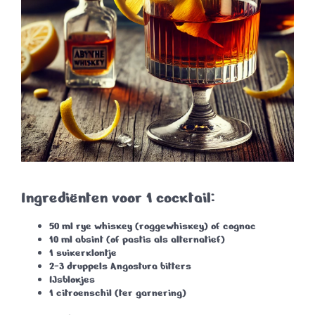
Ingrediënten voor 1 cocktail:
50 ml
rye whiskey
(roggewhiskey) of
cognac
10 ml
absint
(of pastis als alternatief)
1
suikerklontje
2-3 druppels
Angostura bitters
IJsblokjes
1
citroenschil
(ter garnering)