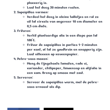
plakkerig is.
Laat het deeg 20 minuten rusten.
Sopaipillas vormen
:
Verdeel het deeg in kleine bolletjes en rol ze
uit tot cirkels van ongeveer 10 cm diameter en
0,5 cm dikte.
Frituren
:
Verhit plantaardige olie in een diepe pan tot
180°C.
Frituur de sopaipillas in porties 1-2 minuten
per kant, of tot ze goudbruin en knapperig zijn.
Laat uitlekken op keukenpapier.
Pebre-saus maken
:
Meng de fijngehakte tomaten, rode ui,
koriander, chilipeper, limoensap en olijfolie in
een kom. Breng op smaak met zout.
Serveren
:
Serveer de sopaipillas warm, met de pebre-
saus ernaast als dip.