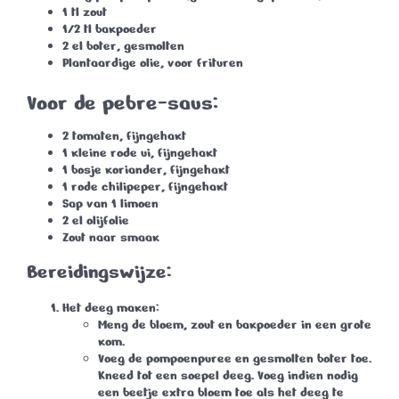
1 tl zout
1/2 tl bakpoeder
2 el boter, gesmolten
Plantaardige olie, voor frituren
Voor de pebre-saus:
2 tomaten, fijngehakt
1 kleine rode ui, fijngehakt
1 bosje koriander, fijngehakt
1 rode chilipeper, fijngehakt
Sap van 1 limoen
2 el olijfolie
Zout naar smaak
Bereidingswijze
:
Het deeg maken
:
Meng de bloem, zout en bakpoeder in een grote
kom.
Voeg de pompoenpuree en gesmolten boter toe.
Kneed tot een soepel deeg. Voeg indien nodig
een beetje extra bloem toe als het deeg te