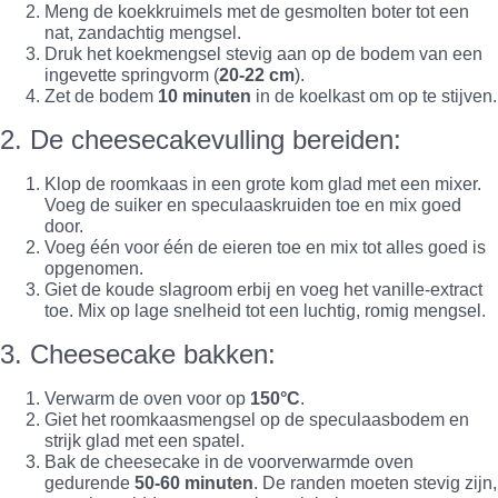
Meng de koekkruimels met de gesmolten boter tot een
nat, zandachtig mengsel.
Druk het koekmengsel stevig aan op de bodem van een
ingevette springvorm (
20-22 cm
).
Zet de bodem
10 minuten
in de koelkast om op te stijven.
2. De cheesecakevulling bereiden:
Klop de roomkaas in een grote kom glad met een mixer.
Voeg de suiker en speculaaskruiden toe en mix goed
door.
Voeg één voor één de eieren toe en mix tot alles goed is
opgenomen.
Giet de koude slagroom erbij en voeg het vanille-extract
toe. Mix op lage snelheid tot een luchtig, romig mengsel.
3. Cheesecake bakken:
Verwarm de oven voor op
150°C
.
Giet het roomkaasmengsel op de speculaasbodem en
strijk glad met een spatel.
Bak de cheesecake in de voorverwarmde oven
gedurende
50-60 minuten
. De randen moeten stevig zijn,