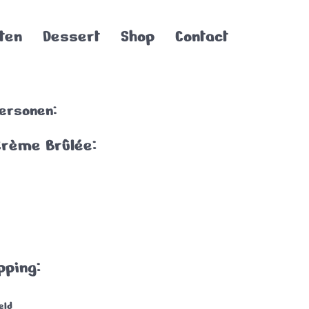
ten
Dessert
Shop
Contact
personen:
Crème Brûlée:
pping:
eld