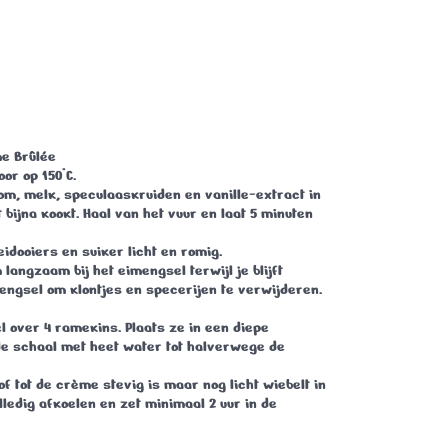
e Brûlée
or op 150°C.
m, melk, speculaaskruiden en vanille-extract in
 bijna kookt. Haal van het vuur en laat 5 minuten
eidooiers en suiker licht en romig.
langzaam bij het eimengsel terwijl je blijft
engsel om klontjes en specerijen te verwijderen.
 over 4 ramekins. Plaats ze in een diepe
de schaal met heet water tot halverwege de
of tot de crème stevig is maar nog licht wiebelt in
lledig afkoelen en zet minimaal 2 uur in de