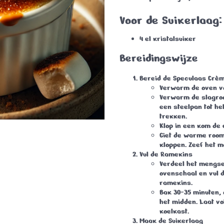
Voor de Suikerlaag:
4 el kristalsuiker
Bereidingswijze
Bereid de Speculaas Crèm
Verwarm de oven vo
Verwarm de slagroo
een steelpan tot het
trekken.
Klop in een kom de 
Giet de warme room 
kloppen. Zeef het m
Vul de Ramekins
Verdeel het mengsel
ovenschaal en vul 
ramekins.
Bak 30-35 minuten, 
het midden. Laat vo
koelkast.
Maak de Suikerlaag