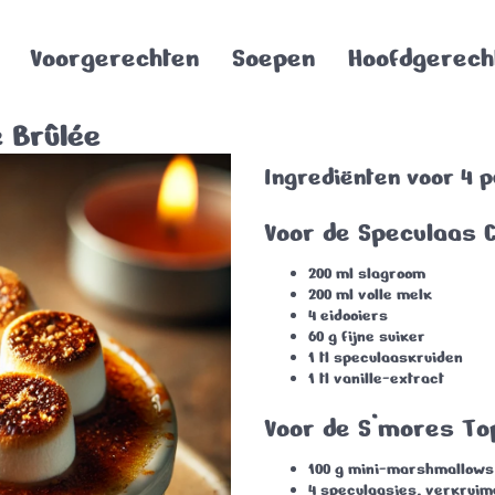
Voorgerechten
Soepen
Hoofdgerech
 Brûlée
Ingrediënten voor 4 
Voor de Speculaas 
200 ml slagroom
200 ml volle melk
4 eidooiers
60 g fijne suiker
1 tl speculaaskruiden
1 tl vanille-extract
Voor de S’mores To
100 g mini-marshmallows
4 speculaasjes, verkruim