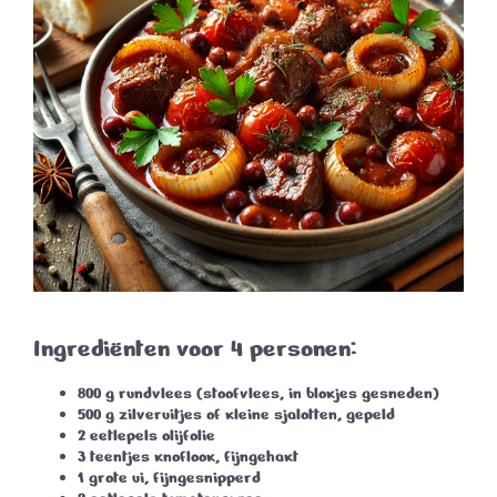
Ingrediënten voor 4 personen:
800 g rundvlees
(stoofvlees, in blokjes gesneden)
500 g zilveruitjes of kleine sjalotten
, gepeld
2 eetlepels olijfolie
3 teentjes knoflook
, fijngehakt
1 grote ui
, fijngesnipperd