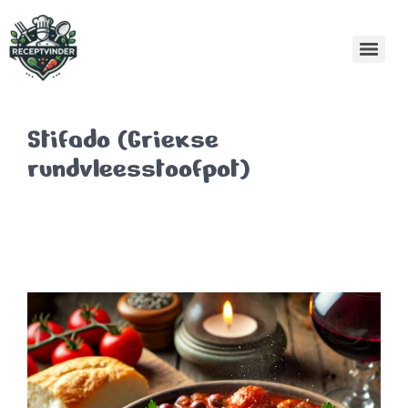
Stifado (Griekse
rundvleesstoofpot)