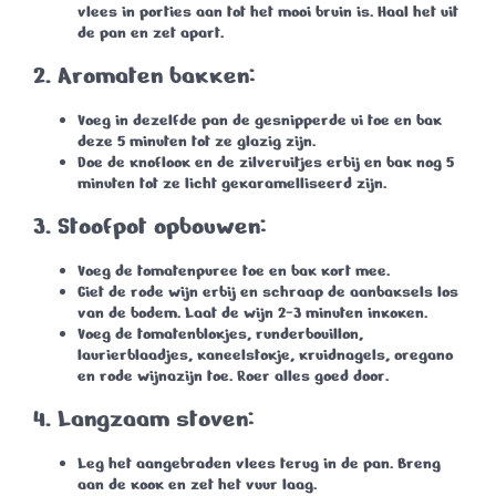
vlees in porties aan tot het mooi bruin is. Haal het uit
de pan en zet apart.
2.
Aromaten bakken:
Voeg in dezelfde pan de gesnipperde ui toe en bak
deze
5 minuten
tot ze glazig zijn.
Doe de knoflook en de zilveruitjes erbij en bak nog
5
minuten
tot ze licht gekaramelliseerd zijn.
3.
Stoofpot opbouwen:
Voeg de tomatenpuree toe en bak kort mee.
Giet de rode wijn erbij en schraap de aanbaksels los
van de bodem. Laat de wijn
2-3 minuten
inkoken.
Voeg de tomatenblokjes, runderbouillon,
laurierblaadjes, kaneelstokje, kruidnagels, oregano
en rode wijnazijn toe. Roer alles goed door.
4.
Langzaam stoven:
Leg het aangebraden vlees terug in de pan. Breng
aan de kook en zet het vuur laag.