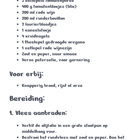
2 eetlepels tomatenpuree
400 g tomatenblokjes
(blik)
200 ml rode wijn
200 ml runderbouillon
2 laurierblaadjes
1 kaneelstokje
4 kruidnagels
1 theelepel gedroogde oregano
1 eetlepel rode wijnazijn
Zout en peper
, naar smaak
Verse peterselie
, voor garnering
Voor erbij:
Knapperig brood, rijst of orzo
Bereiding:
1.
Vlees aanbraden:
Verhit de olijfolie in een grote stoofpan op
middelhoog vuur.
Bestrooi het rundvlees met zout en peper. Bak het