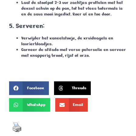
Laat de stoofpot
2-3 uur
zachtjes pruttelen met het
deksel schuin op de pan, tot het vlees botermals is
en de saus mooi ingedikt. Roer af en toe door.
5.
Serveren:
Verwijder het kaneelstokje, de kruidnagels en
laurierblaadjes.
Garneer de stifado met verse peterselie en serveer
met knapperig brood, rijst of orzo.
Facebook
Threads
WhatsApp
Email