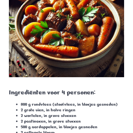
Ingrediënten voor 4 personen:
800 g rundvlees
(stoofvlees, in blokjes gesneden)
2 grote uien
, in halve ringen
2 wortelen
, in grove stukken
2 pastinaken
, in grove stukken
500 g aardappelen
, in blokjes gesneden
2 eetlepels bloem