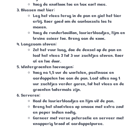
Voeg de knoflook toe en bak kort mee.
Blussen met bier:
Leg het vlees terug in de pan en giet het bier
erbij. Roer goed om de aanbaksels los te
maken.
Voeg de runderbouillon, laurierblaadjes, tijm en
bruine suiker toe. Breng aan de kook.
Langzaam stoven:
Zet het vuur laag, doe de deksel op de pan en
laat het vlees
2 tot 3 uur
zachtjes stoven. Roer
af en toe door.
Wintergroenten toevoegen:
Voeg na 1,5 uur de wortelen, pastinaak en
aardappelen toe aan de pan. Laat alles nog
1
uur
zachtjes verder garen, tot het vlees en de
groenten botermals zijn.
Serveren:
Haal de laurierblaadjes en tijm uit de pan.
Breng het stoofvlees op smaak met extra zout
en peper indien nodig.
Garneer met verse peterselie en serveer met
knapperig brood of aardappelpuree.