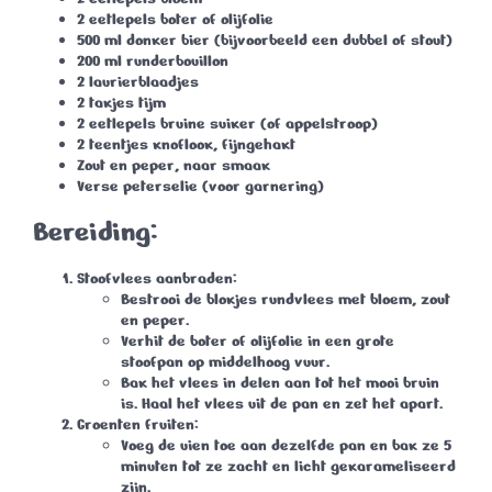
2 eetlepels boter of olijfolie
500 ml donker bier
(bijvoorbeeld een dubbel of stout)
200 ml runderbouillon
2 laurierblaadjes
2 takjes tijm
2 eetlepels bruine suiker
(of appelstroop)
2 teentjes knoflook
, fijngehakt
Zout en peper
, naar smaak
Verse peterselie
(voor garnering)
Bereiding:
Stoofvlees aanbraden:
Bestrooi de blokjes rundvlees met bloem, zout
en peper.
Verhit de boter of olijfolie in een grote
stoofpan op middelhoog vuur.
Bak het vlees in delen aan tot het mooi bruin
is. Haal het vlees uit de pan en zet het apart.
Groenten fruiten:
Voeg de uien toe aan dezelfde pan en bak ze 5
minuten tot ze zacht en licht gekarameliseerd
zijn.