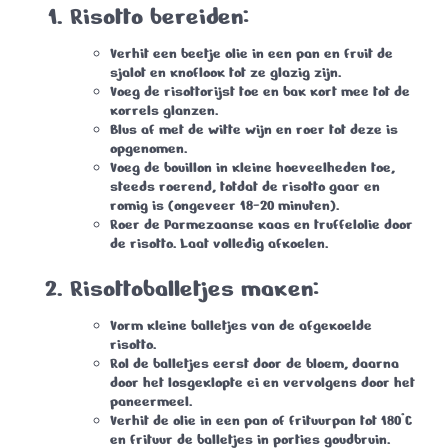
Risotto bereiden:
Verhit een beetje olie in een pan en fruit de
sjalot en knoflook tot ze glazig zijn.
Voeg de risottorijst toe en bak kort mee tot de
korrels glanzen.
Blus af met de witte wijn en roer tot deze is
opgenomen.
Voeg de bouillon in kleine hoeveelheden toe,
steeds roerend, totdat de risotto gaar en
romig is (ongeveer 18-20 minuten).
Roer de Parmezaanse kaas en truffelolie door
de risotto. Laat volledig afkoelen.
Risottoballetjes maken:
Vorm kleine balletjes van de afgekoelde
risotto.
Rol de balletjes eerst door de bloem, daarna
door het losgeklopte ei en vervolgens door het
paneermeel.
Verhit de olie in een pan of frituurpan tot 180°C
en frituur de balletjes in porties goudbruin.