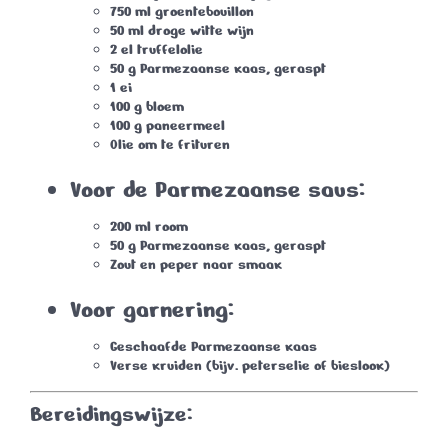
750 ml groentebouillon
50 ml droge witte wijn
2 el truffelolie
50 g Parmezaanse kaas, geraspt
1 ei
100 g bloem
100 g paneermeel
Olie om te frituren
Voor de Parmezaanse saus:
200 ml room
50 g Parmezaanse kaas, geraspt
Zout en peper naar smaak
Voor garnering:
Geschaafde Parmezaanse kaas
Verse kruiden (bijv. peterselie of bieslook)
Bereidingswijze: