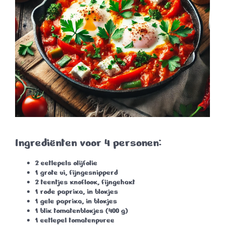
Ingrediënten voor 4 personen:
2 eetlepels olijfolie
1 grote ui
, fijngesnipperd
2 teentjes knoflook
, fijngehakt
1 rode paprika
, in blokjes
1 gele paprika
, in blokjes
1 blik tomatenblokjes
(400 g)
1 eetlepel tomatenpuree