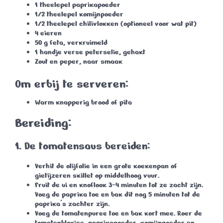
1 theelepel paprikapoeder
1/2 theelepel komijnpoeder
1/2 theelepel chilivlokken
(optioneel voor wat pit)
4 eieren
50 g feta
, verkruimeld
1 handje verse peterselie
, gehakt
Zout en peper
, naar smaak
Om erbij te serveren:
Warm knapperig brood of pita
Bereiding:
1.
De tomatensaus bereiden:
Verhit de olijfolie in een grote koekenpan of
gietijzeren skillet op middelhoog vuur.
Fruit de ui en knoflook
3-4 minuten
tot ze zacht zijn.
Voeg de paprika toe en bak dit nog
5 minuten
tot de
paprika’s zachter zijn.
Voeg de tomatenpuree toe en bak kort mee. Roer de
tomatenblokjes, paprikapoeder, komijnpoeder en