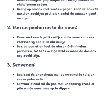
chilivlokken erdoor.
Breng op smaak met zout en peper. Laat de saus
10
minuten
zachtjes pruttelen zodat de smaken goed
mengen.
2.
Eieren pocheren in de saus:
Maak met een lepel
4 kuiltjes
in de saus en breek
voorzichtig een ei in elk kuiltje.
Dek de pan af en laat de eieren
6-8 minuten
pocheren, tot het eiwit gestold is maar de dooiers
nog zacht zijn.
3.
Serveren:
Bestrooi de shakshuka met verkruimelde feta en
verse peterselie.
Serveer direct uit de pan met knapperig brood of
pita om de saus mee op te dippen.