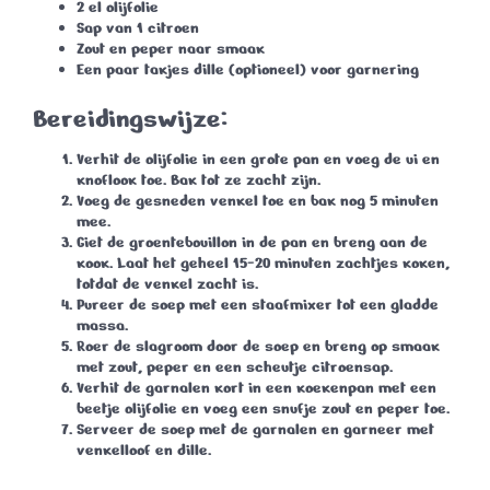
2 el olijfolie
Sap van 1 citroen
Zout en peper naar smaak
Een paar takjes dille (optioneel) voor garnering
Bereidingswijze:
Verhit de olijfolie in een grote pan en voeg de ui en
knoflook toe. Bak tot ze zacht zijn.
Voeg de gesneden venkel toe en bak nog 5 minuten
mee.
Giet de groentebouillon in de pan en breng aan de
kook. Laat het geheel 15-20 minuten zachtjes koken,
totdat de venkel zacht is.
Pureer de soep met een staafmixer tot een gladde
massa.
Roer de slagroom door de soep en breng op smaak
met zout, peper en een scheutje citroensap.
Verhit de garnalen kort in een koekenpan met een
beetje olijfolie en voeg een snufje zout en peper toe.
Serveer de soep met de garnalen en garneer met
venkelloof en dille.